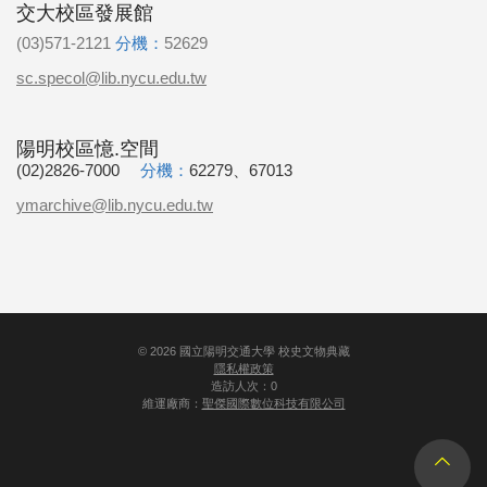
交大校區發展館
(03)571-2121
分機：
52629
sc.specol@lib.nycu.edu.tw
陽明校區憶.空間
(02)2826-7000
分機：
62279、67013
ymarchive@lib.nycu.edu.tw
©
2026
國立陽明交通大學 校史文物典藏
隱私權政策
造訪人次：0
維運廠商：
聖傑國際數位科技有限公司