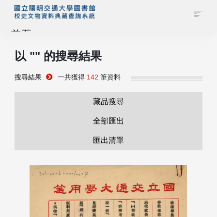
首頁
以 "
" 的搜尋結果
藏品查詢
搜尋結果
一共獲得
142
筆資料
校史館簡介
藏品搜尋
藏品清單全覽
全部匯出
匯出清單
資料調閱申請
管理者登入