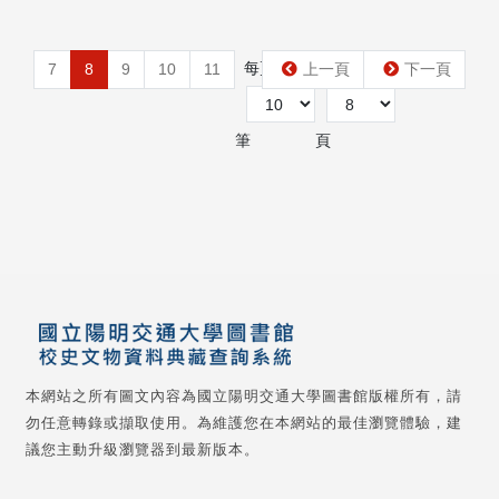
每頁
第
7
8
9
10
11
上一頁
下一頁
筆
頁
本網站之所有圖文內容為國立陽明交通大學圖書館版權所有，請
勿任意轉錄或擷取使用。為維護您在本網站的最佳瀏覽體驗，建
議您主動升級瀏覽器到最新版本。