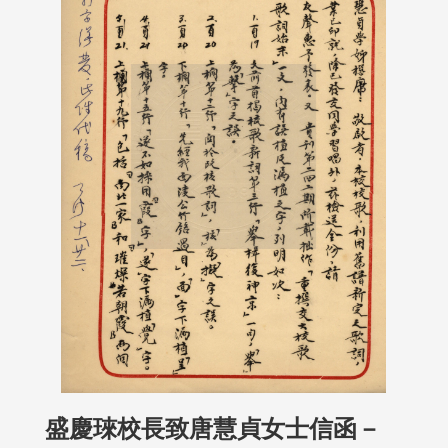
盛慶琜校長致唐慧貞女士信函－