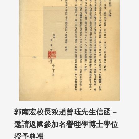
郭南宏校長致趙曾珏先生信函－
邀請返國參加名譽理學博士學位
授予典禮