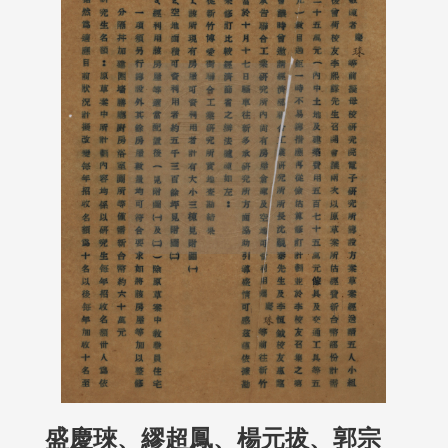
盛慶琜、繆超鳳、楊元拔、郭宗