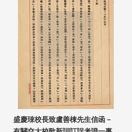
盛慶琜校長致盧善棟先生信函－
有關交大校歌新詞訂誤考證一事