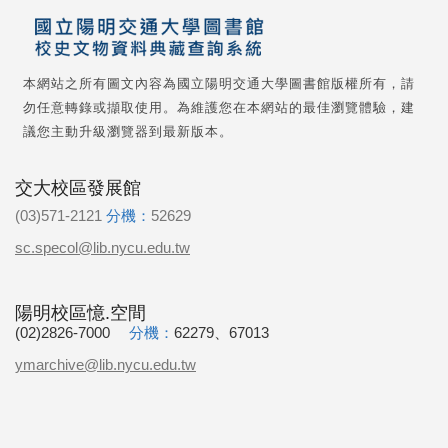
本網站之所有圖文內容為國立陽明交通大學圖書館版權所有，請
勿任意轉錄或擷取使用。為維護您在本網站的最佳瀏覽體驗，建
議您主動升級瀏覽器到最新版本。
交大校區發展館
(03)571-2121
分機：
52629
sc.specol@lib.nycu.edu.tw
陽明校區憶.空間
(02)2826-7000
分機：
62279、67013
ymarchive@lib.nycu.edu.tw