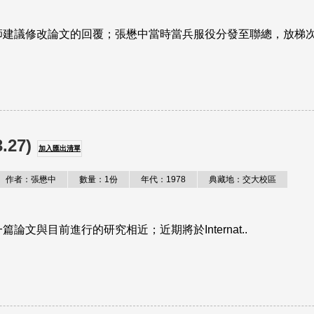
建議修改論文的回覆；張懋中當時當兵服役分發至聯總，放梯次假
27)
加入匯出清單
作者：張懋中
數量：1份
年代：1978
典藏地：交大校區
論文與目前進行的研究相近；近期將於Internat..