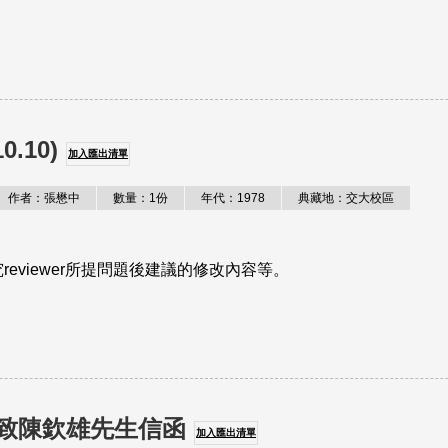
.10)
加入匯出清單
作者：張懋中
數量：1份
年代：1978
典藏地：交大校區
eviewer所提問題後建議的修改內容等。
禮敬致陳欽雄先生信函
加入匯出清單