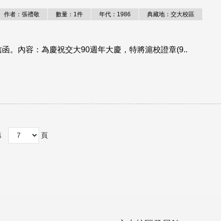
作者：張禮敬
數量：1件
年代：1986
典藏地：交大校區
信函。內容：為慶祝交大90週年大慶，特將滬校證章(9..
第
頁