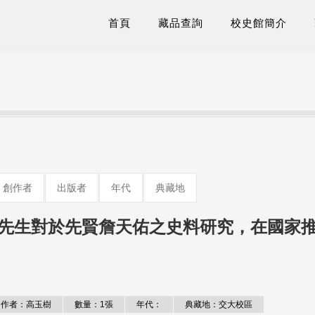
首頁
藏品查詢
校史館簡介
創作者
出版者
年代
典藏地
先生對於先賢詹天佑之史料研究，在國家
作者：高玉樹
數量：1張
年代：
典藏地：交大校區