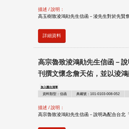
描述 / 說明：
高玉樹致淩鴻勛先生信函－淩先生對於先賢
詳細資料
高宗魯致淩鴻勛先生信函－說
刊撰文懷念詹天佑，並以淩鴻
加入匯出清單
資料類型：信函
典藏號：101-0103-008-052
描述 / 說明：
高宗魯致淩鴻勛先生信函－說明為配合台北「