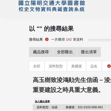
以 "
" 的搜尋結果
搜尋結果
一共獲得
142
筆資料
藏品搜尋
全部匯出
匯出清單
全部
資料類型
典藏號
品名
高玉樹致淩鴻勛先生信函－淩
重要建設之時具重大意義。
加入匯出清單
資料類型：信函
典藏號：101-0103-008-061