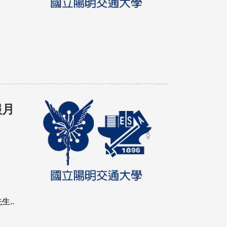
報月
..