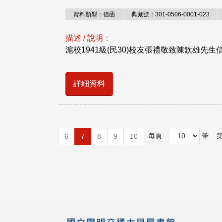
資料類型：信函
典藏號：301-0506-0001-023
描述 / 說明：
滬校1941級(民30)校友張禮敬致陳欽雄先生
詳細資料
每頁
筆
6
7
8
9
10