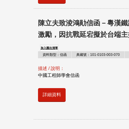
陳立夫致淩鴻勛信函－粵漢鐵
激勵，因抗戰延宕擬於台端主
加入匯出清單
資料類型：信函
典藏號：101-0103-003-070
描述 / 說明：
中國工程師學會信函
詳細資料