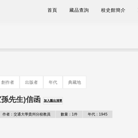
首頁
藏品查詢
校史館簡介
創作者
出版者
年代
典藏地
孫先生)信函
加入匯出清單
作者：交通大學貴州分校教員
數量：1件
年代：1945