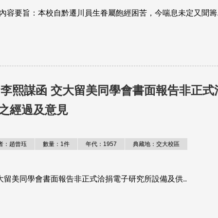
。內容要旨：本校自黔遷川員生眷屬飽經困苦，今喘息未定又聞籌.
淩鴻勛、李熙謀函 交大留美同學會書面報告非正式
之經過及意見
者：趙曾珏
數量：1件
年代：1957
典藏地：交大校區
－交大留美同學會書面報告非正式洽捐電子研究所設備及供..