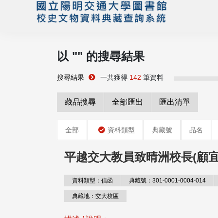
以 "
" 的搜尋結果
搜尋結果
一共獲得
142
筆資料
藏品搜尋
全部匯出
匯出清單
全部
資料類型
典藏號
品名
平越交大教員致晴洲校長(顧宜
資料類型：信函
典藏號：301-0001-0004-014
典藏地：交大校區