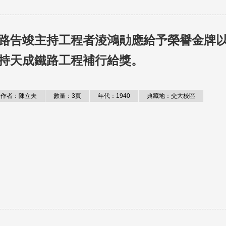
路告竣主持工程者淩鴻勛應給予榮譽金牌
持天成鐵路工程補行給獎。
作者：陳立夫
數量：3頁
年代：1940
典藏地：交大校區