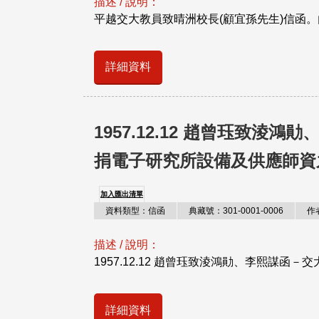
描述 / 說明：
平越交大教員致晴洲校長(顧宜孫先生)信函
詳細資料
1957.12.12 趙曾珏致
捐電子研究所設備及供應師資
加入匯出清單
資料類型：信函
典藏號：301-0001-0006
作
描述 / 說明：
1957.12.12 趙曾珏致淩鴻勛、李熙謀函
詳細資料