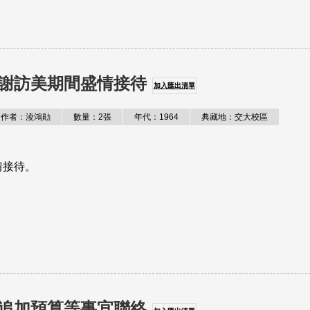
謝訪美期間盛情接待
加入匯出清單
作者：淩鴻勛
數量：2張
年代：1964
典藏地：交大校區
情接待。
追加預算等事宜聯絡