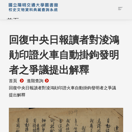
首頁
藏品查詢
回復中央日報讀者對淩鴻
勛印證火車自動掛鉤發明
校史館簡介
者之爭議提出解釋
藏品清單全覽
首頁
進階查詢
資料調閱申請
回復中央日報讀者對淩鴻勛印證火車自動掛鉤發明者之爭議
提出解釋
管理者登入