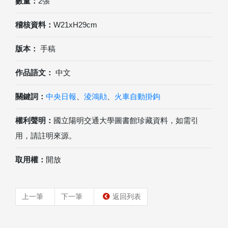
數量：
2張
稽核資料：
W21xH29cm
版本：
手稿
作品語文：
中文
關鍵詞：
中央日報
、
淩鴻勛
、
火車自動掛鉤
權利聲明：
國立陽明交通大學圖書館珍藏資料，如需引
用，請註明來源。
取用權：
開放
上一筆
下一筆
返回列表