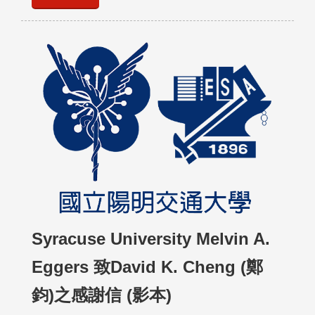
Syracuse University Melvin A.
Eggers 致David K. Cheng (鄭
鈞)之感謝信 (影本)