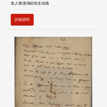
友人致淩鴻勛先生信函
詳細資料