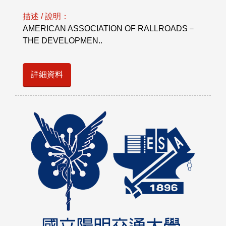
描述 / 說明：
AMERICAN ASSOCIATION OF RALLROADS－
THE DEVELOPMEN..
詳細資料