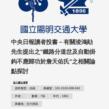
中央日報讀者投書－有關淩鴻勛
先生提出之"鐵路分道岔及自動掛
鈎不應歸功於詹天佑氏"之相關論
點探討
加入匯出清單
資料類型：信函
典藏號：101-0103-008-043
作者：
數量：7張
年代：1961
典藏地：交大校區