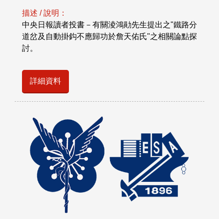
描述 / 說明：
中央日報讀者投書－有關淩鴻勛先生提出之"鐵路分
道岔及自動掛鈎不應歸功於詹天佑氏"之相關論點探
討。
詳細資料