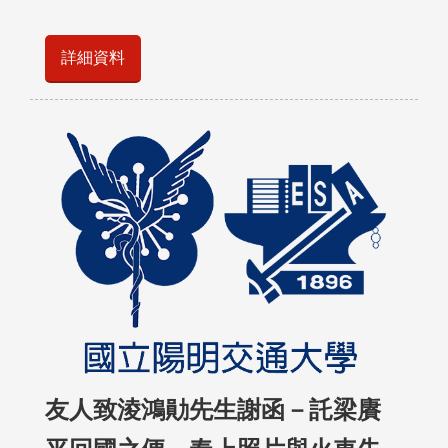
詳細資料
友人致淩鴻勛先生謝函－託梁賡