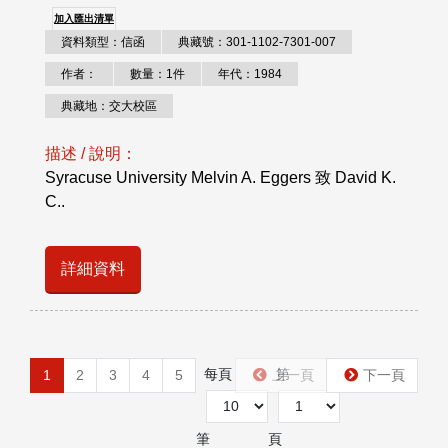
加入匯出清單
資料類型：信函
典藏號：301-1102-7301-007
作者：
數量：1件
年代：1984
典藏地：交大校區
描述 / 說明：
Syracuse University Melvin A. Eggers 致 David K.
C..
詳細資料
每頁
第
1
2
3
4
5
上一頁
下一頁
筆
頁