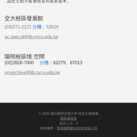
議您主動升級瀏覽器到最新版本。
交大校區發展館
(03)571-2121
分機：
52629
sc.specol@lib.nycu.edu.tw
陽明校區憶.空間
(02)2826-7000
分機：
62279、67013
ymarchive@lib.nycu.edu.tw
©
2026
國立陽明交通大學 校史文物典藏
隱私權政策
造訪人次：0
維運廠商：
聖傑國際數位科技有限公司