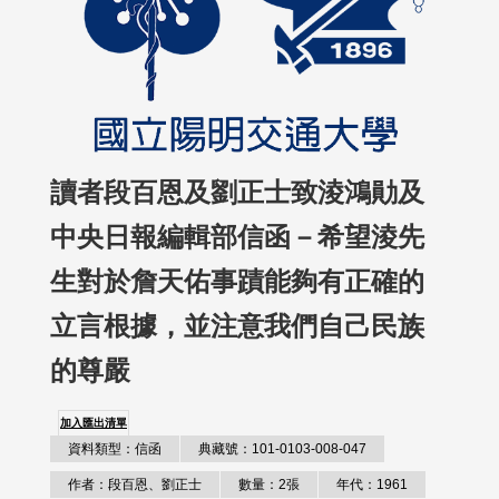
讀者段百恩及劉正士致淩鴻勛及
中央日報編輯部信函－希望淩先
生對於詹天佑事蹟能夠有正確的
立言根據，並注意我們自己民族
的尊嚴
加入匯出清單
資料類型：信函
典藏號：101-0103-008-047
作者：段百恩、劉正士
數量：2張
年代：1961