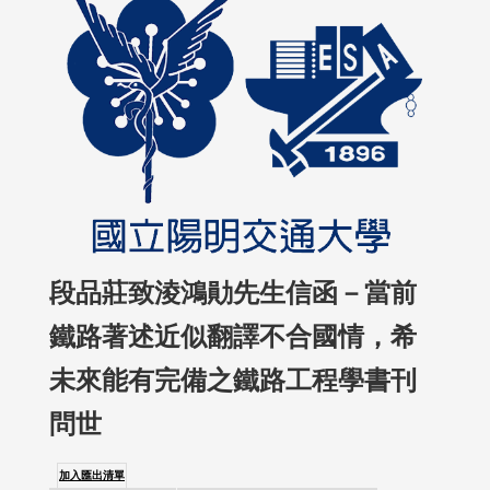
段品莊致淩鴻勛先生信函－當前
鐵路著述近似翻譯不合國情，希
未來能有完備之鐵路工程學書刊
問世
加入匯出清單