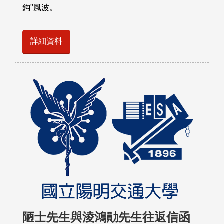
鈎"風波。
詳細資料
陋士先生與淩鴻勛先生往返信函