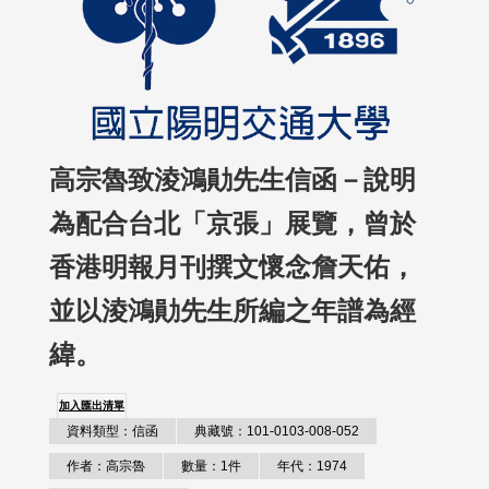
高宗魯致淩鴻勛先生信函－說明
為配合台北「京張」展覽，曾於
香港明報月刊撰文懷念詹天佑，
並以淩鴻勛先生所編之年譜為經
緯。
加入匯出清單
資料類型：信函
典藏號：101-0103-008-052
作者：高宗魯
數量：1件
年代：1974