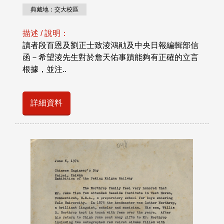
典藏地：交大校區
描述 / 說明：
讀者段百恩及劉正士致淩鴻勛及中央日報編輯部信
函－希望淩先生對於詹天佑事蹟能夠有正確的立言
根據，並注..
詳細資料