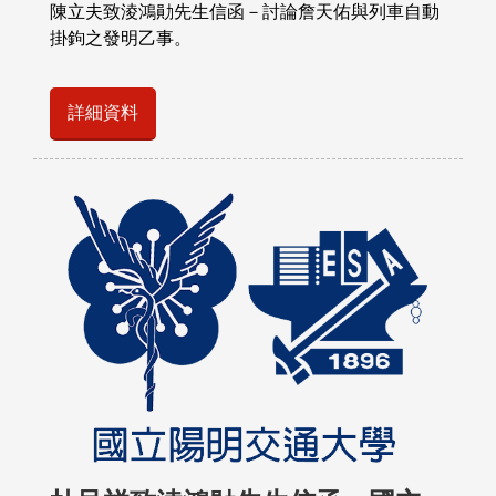
陳立夫致淩鴻勛先生信函－討論詹天佑與列車自動
掛鉤之發明乙事。
詳細資料