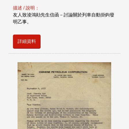
描述 / 說明：
友人致淩鴻勛先生信函－討論關於列車自動掛鉤發
明乙事。
詳細資料