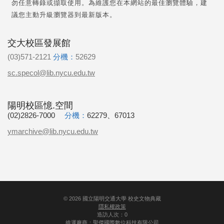
勿任意轉錄或擷取使用。為維護您在本網站的最佳瀏覽體驗，建
議您主動升級瀏覽器到最新版本。
交大校區發展館
(03)571-2121
分機：
52629
sc.specol@lib.nycu.edu.tw
陽明校區憶.空間
(02)2826-7000
分機：
62279、67013
ymarchive@lib.nycu.edu.tw
©
2026
國立陽明交通大學 校史文物典藏
隱私權政策
造訪人次：0
維運廠商：
聖傑國際數位科技有限公司