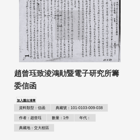
趙曾珏致淩鴻勛暨電子研究所籌
委信函
加入匯出清單
資料類型：信函
典藏號：101-0103-009-038
作者：趙曾珏
數量：1件
年代：
典藏地：交大校區