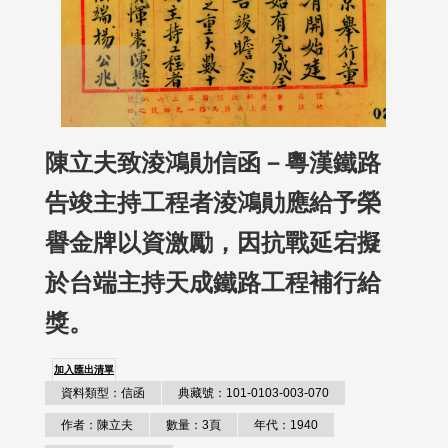
陳立夫致淩鴻勛信函－粵漢鐵路
告竣主持工程者淩鴻勛應給予榮
譽金牌以資激勵，因抗戰延宕擬
於台端主持天成鐵路工程補行給
獎。
加入匯出清單
資料類型：信函
典藏號：101-0103-003-070
作者：陳立夫
數量：3頁
年代：1940