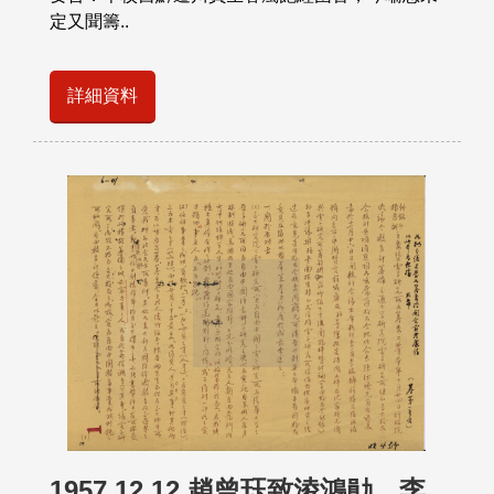
定又聞籌..
詳細資料
1957.12.12 趙曾珏致淩鴻勛、李