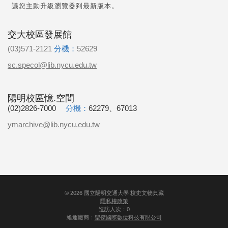
議您主動升級瀏覽器到最新版本。
交大校區發展館
(03)571-2121
分機：
52629
sc.specol@lib.nycu.edu.tw
陽明校區憶.空間
(02)2826-7000
分機：
62279、67013
ymarchive@lib.nycu.edu.tw
©
2026
國立陽明交通大學 校史文物典藏
隱私權政策
造訪人次：0
維運廠商：
聖傑國際數位科技有限公司