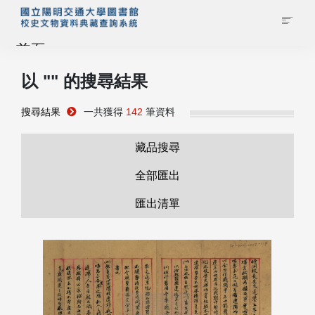
首頁
以 "
" 的搜尋結果
藏品查詢
搜尋結果
一共獲得
142
筆資料
校史館簡介
藏品搜尋
藏品清單全覽
全部匯出
匯出清單
資料調閱申請
管理者登入