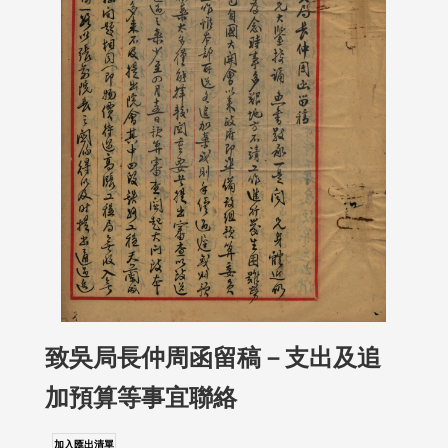
致吳局長仲周函留稿－支出及追
加預算等事宜聯絡
加入匯出清單