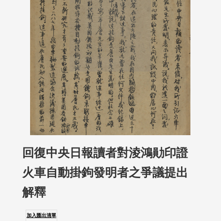
回復中央日報讀者對淩鴻勛印證
火車自動掛鉤發明者之爭議提出
解釋
加入匯出清單