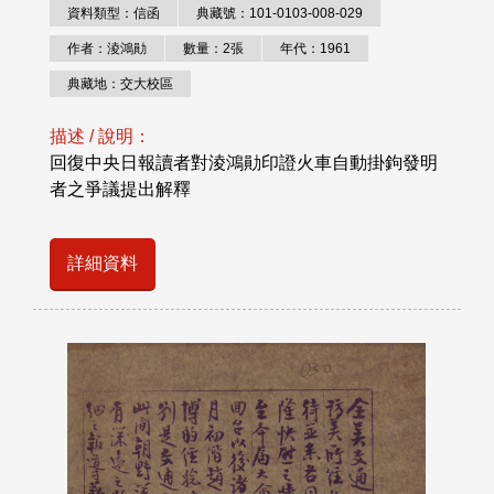
資料類型：信函
典藏號：101-0103-008-029
作者：淩鴻勛
數量：2張
年代：1961
典藏地：交大校區
描述 / 說明：
回復中央日報讀者對淩鴻勛印證火車自動掛鉤發明
者之爭議提出解釋
詳細資料