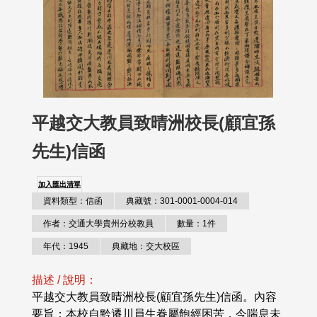
平越交大教員致晴洲校長(顧宜孫
先生)信函
加入匯出清單
資料類型：信函
典藏號：301-0001-0004-014
作者：交通大學貴州分校教員
數量：1件
年代：1945
典藏地：交大校區
描述 / 說明：
平越交大教員致晴洲校長(顧宜孫先生)信函。內容
要旨：本校自黔遷川員生眷屬飽經困苦，今喘息未