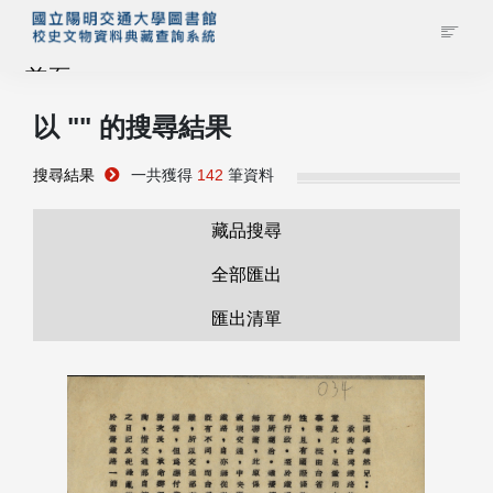
首頁
以 "
" 的搜尋結果
藏品查詢
搜尋結果
一共獲得
142
筆資料
校史館簡介
藏品搜尋
藏品清單全覽
全部匯出
匯出清單
資料調閱申請
管理者登入