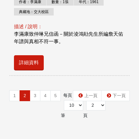
作者：李滿康
數量：1張
年代：1961
典藏地：交大校區
描述 / 說明：
李滿康致仲琳兄信函－關於淩鴻勛先生所編詹天佑
年譜與真相不符一事。
詳細資料
每頁
第
1
2
3
4
5
上一頁
下一頁
筆
頁