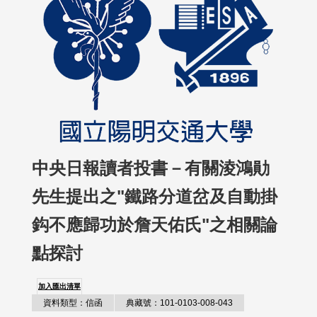
中央日報讀者投書－有關淩鴻勛
先生提出之"鐵路分道岔及自動掛
鈎不應歸功於詹天佑氏"之相關論
點探討
加入匯出清單
資料類型：信函
典藏號：101-0103-008-043