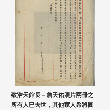
致浩天館長－詹天佑照片兩冊之
所有人已去世，其他家人希將圖