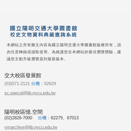
本網站之所有圖文內容為國立陽明交通大學圖書館版權所有，請
勿任意轉錄或擷取使用。為維護您在本網站的最佳瀏覽體驗，建
議您主動升級瀏覽器到最新版本。
交大校區發展館
(03)571-2121
分機：
52629
sc.specol@lib.nycu.edu.tw
陽明校區憶.空間
(02)2826-7000
分機：
62279、67013
ymarchive@lib.nycu.edu.tw