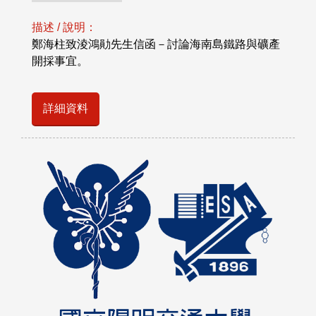
描述 / 說明：
鄭海柱致淩鴻勛先生信函－討論海南島鐵路與礦產
開採事宜。
詳細資料