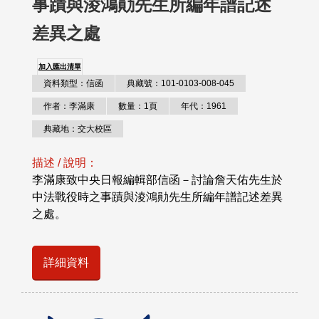
事蹟與淩鴻勛先生所編年譜記述
差異之處
加入匯出清單
資料類型：信函
典藏號：101-0103-008-045
作者：李滿康
數量：1頁
年代：1961
典藏地：交大校區
描述 / 說明：
李滿康致中央日報編輯部信函－討論詹天佑先生於
中法戰役時之事蹟與淩鴻勛先生所編年譜記述差異
之處。
詳細資料