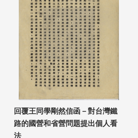
回覆王同學剛然信函－對台灣鐵
路的國營和省營問題提出個人看
法