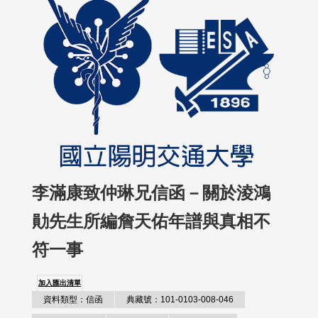
李滿康致仲琳兄信函－關於淩鴻
勛先生所編詹天佑年譜與真相不
符一事
加入匯出清單
資料類型：信函
典藏號：101-0103-008-046