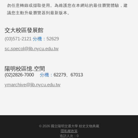
勿任意轉錄或擷取使用。為維護您在本網站的最佳瀏覽體驗，建
議您主動升級瀏覽器到最新版本。
交大校區發展館
(03)571-2121
分機：
52629
sc.specol@lib.nycu.edu.tw
陽明校區憶.空間
(02)2826-7000
分機：
62279、67013
ymarchive@lib.nycu.edu.tw
©
2026
國立陽明交通大學 校史文物典藏
隱私權政策
造訪人次：0