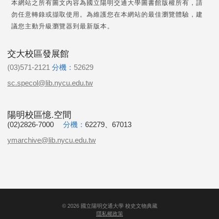
本網站之所有圖文內容為國立陽明交通大學圖書館版權所有，請
勿任意轉錄或擷取使用。為維護您在本網站的最佳瀏覽體驗，建
議您主動升級瀏覽器到最新版本。
交大校區發展館
(03)571-2121
分機：
52629
sc.specol@lib.nycu.edu.tw
陽明校區憶.空間
(02)2826-7000
分機：
62279、67013
ymarchive@lib.nycu.edu.tw
©
2026
國立陽明交通大學 校史文物典藏
隱私權政策