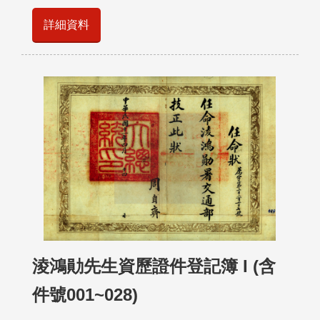
詳細資料
淩鴻勛先生資歷證件登記簿 I (含
件號001~028)