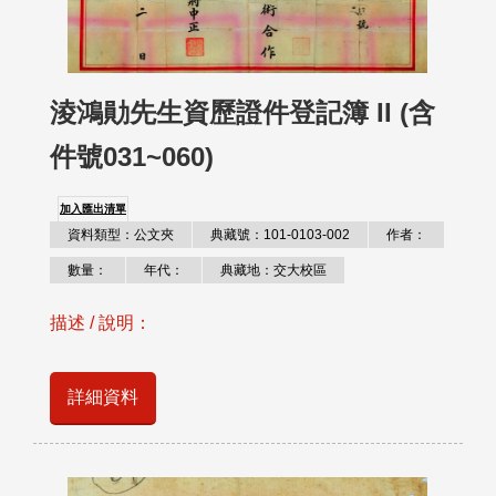
淩鴻勛先生資歷證件登記簿 II (含
件號031~060)
加入匯出清單
資料類型：公文夾
典藏號：101-0103-002
作者：
數量：
年代：
典藏地：交大校區
描述 / 說明：
詳細資料