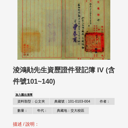
淩鴻勛先生資歷證件登記簿 IV (含
件號101~140)
加入匯出清單
資料類型：公文夾
典藏號：101-0103-004
作者：
數量：
年代：
典藏地：交大校區
描述 / 說明：