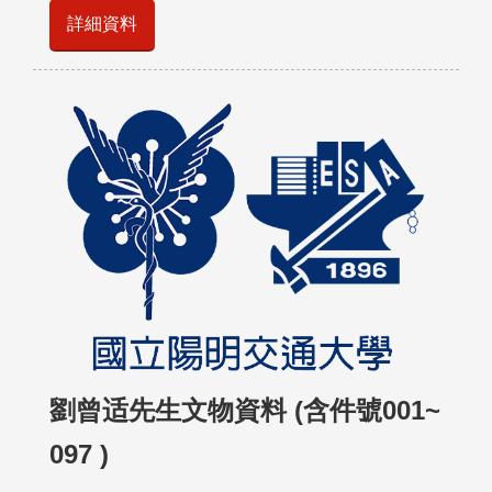
詳細資料
劉曾适先生文物資料 (含件號001~
097 )