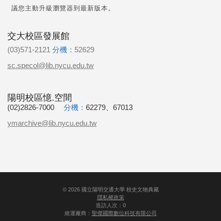
議您主動升級瀏覽器到最新版本。
交大校區發展館
(03)571-2121
分機：
52629
sc.specol@lib.nycu.edu.tw
陽明校區憶.空間
(02)2826-7000
分機：
62279、67013
ymarchive@lib.nycu.edu.tw
©
2026
國立陽明交通大學 校史文物典藏
隱私權政策
造訪人次：0
維運廠商：
聖傑國際數位科技有限公司