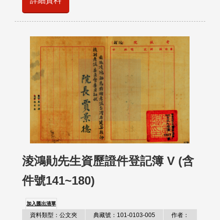
詳細資料
淩鴻勛先生資歷證件登記簿 V (含
件號141~180)
加入匯出清單
資料類型：公文夾
典藏號：101-0103-005
作者：