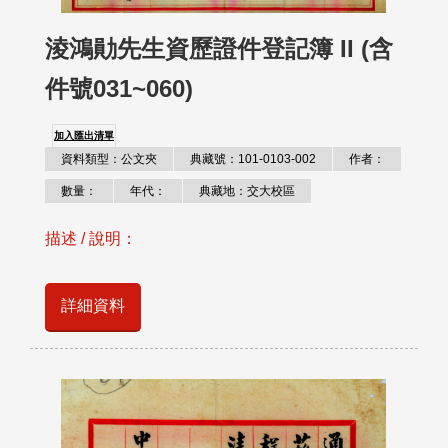
淩鴻勛先生資歷證件登記簿 II (含
件號031~060)
加入匯出清單
資料類型：公文夾
典藏號：101-0103-002
作者：
數量：
年代：
典藏地：交大校區
描述 / 說明：
詳細資料