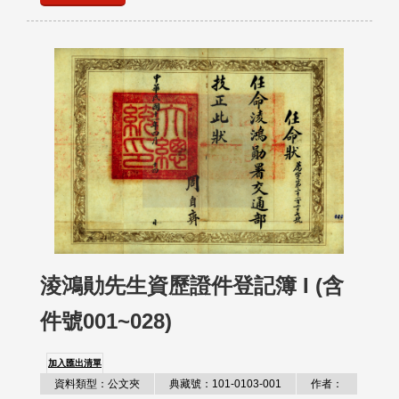
淩鴻勛先生資歷證件登記簿 I (含
件號001~028)
加入匯出清單
資料類型：公文夾
典藏號：101-0103-001
作者：