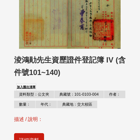
淩鴻勛先生資歷證件登記簿 IV (含
件號101~140)
加入匯出清單
資料類型：公文夾
典藏號：101-0103-004
作者：
數量：
年代：
典藏地：交大校區
描述 / 說明：