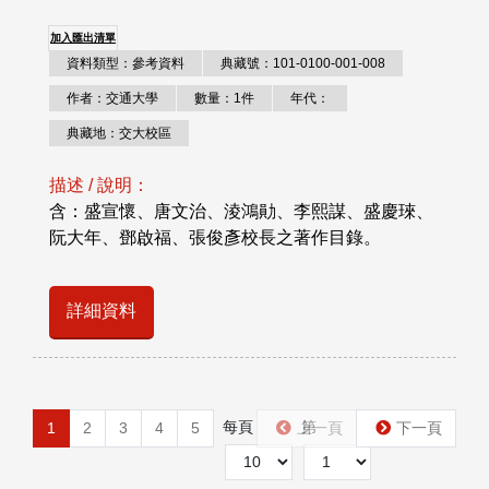
加入匯出清單
資料類型：參考資料
典藏號：101-0100-001-008
作者：交通大學
數量：1件
年代：
典藏地：交大校區
描述 / 說明：
含：盛宣懷、唐文治、淩鴻勛、李熙謀、盛慶琜、
阮大年、鄧啟福、張俊彥校長之著作目錄。
詳細資料
每頁
第
1
2
3
4
5
上一頁
下一頁