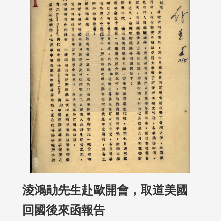
淩鴻勛先生赴歐開會，取道美國
回國後來函報告