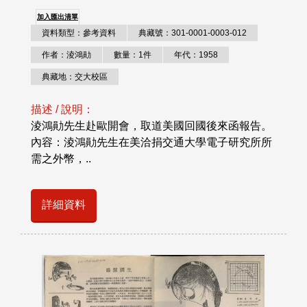
加入匯出清單
資料類型：參考資料
典藏號：301-0001-0003-012
作者：淩鴻勛
數量：1件
年代：1958
典藏地：交大校區
描述 / 說明：
淩鴻勛先生赴歐開會，取道美國回國後來函報告。
內容：淩鴻勛先生在美洽捐交通大學電子研究所所
需之外幣，..
詳細資料