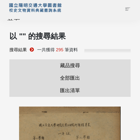
首頁
以 "
" 的搜尋結果
藏品查詢
搜尋結果
一共獲得
295
筆資料
校史館簡介
藏品搜尋
藏品清單全覽
全部匯出
匯出清單
資料調閱申請
管理者登入