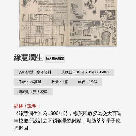
緣慧潤生
加入匯出清單
資料類型：參考資料
典藏號：301-0904-0001-002
作者： 楊英風
數量：1篇
年代：1994
典藏地：交大校區
描述 / 說明：
《緣慧潤生》為1996年時，楊英風教授為交大百週
年校慶所設計之不銹鋼景觀雕塑，期勉莘莘學子應
把握因..