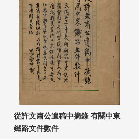
從許文肅公遺稿中摘錄 有關中東
鐵路文件數件