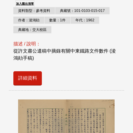
加入匯出清單
資料類型：參考資料
典藏號：101-0103-015-017
作者：淩鴻勛
數量：1件
年代：1962
典藏地：交大校區
描述 / 說明：
從許文肅公遺稿中摘錄有關中東鐵路文件數件 (淩
鴻勛手稿)
詳細資料