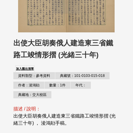
出使大臣胡奏俄人建造東三省鐵
路工竣情形摺 (光緒三十年)
加入匯出清單
資料類型：參考資料
典藏號：101-0103-015-018
作者：淩鴻勛
數量：1件
年代：
典藏地：交大校區
描述 / 說明：
出使大臣胡奏俄人建造東三省鐵路工竣情形摺 (光
緒三十年) ， 淩鴻勛手稿。