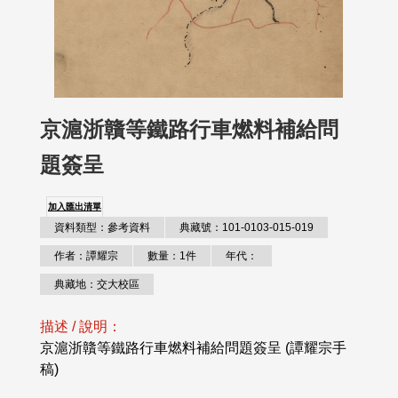
京滬浙贛等鐵路行車燃料補給問
題簽呈
加入匯出清單
資料類型：參考資料
典藏號：101-0103-015-019
作者：譚耀宗
數量：1件
年代：
典藏地：交大校區
描述 / 說明：
京滬浙贛等鐵路行車燃料補給問題簽呈 (譚耀宗手
稿)