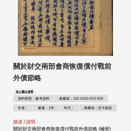
關於財交兩部會商恢復償付戰前
外債節略
加入匯出清單
資料類型：參考資料
典藏號：101-0103-015-026
作者：
數量：1件
年代：
典藏地：交大校區
描述 / 說明：
關於財交兩部會商恢復償付戰前外債節略 (極密)