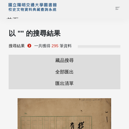
首頁
以 "
" 的搜尋結果
藏品查詢
搜尋結果
一共獲得
295
筆資料
校史館簡介
藏品搜尋
藏品清單全覽
全部匯出
匯出清單
資料調閱申請
管理者登入