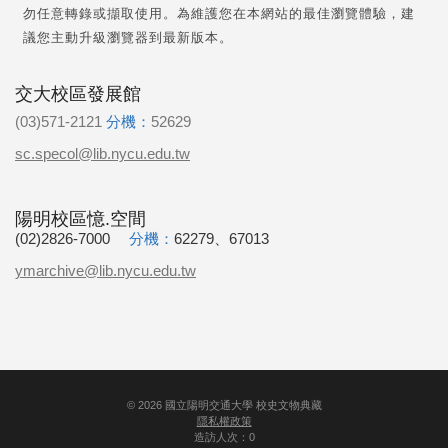
勿任意轉錄或擷取使用。為維護您在本網站的最佳瀏覽體驗，建
議您主動升級瀏覽器到最新版本。
交大校區發展館
(03)571-2121
分機：
52629
sc.specol@lib.nycu.edu.tw
陽明校區憶.空間
(02)2826-7000
分機：
62279、67013
ymarchive@lib.nycu.edu.tw
©
2026
國立陽明交通大學 校史文物典藏
隱私權政策
造訪人次：0