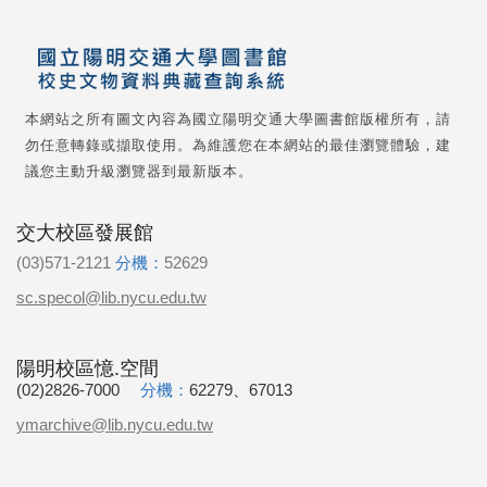
本網站之所有圖文內容為國立陽明交通大學圖書館版權所有，請
勿任意轉錄或擷取使用。為維護您在本網站的最佳瀏覽體驗，建
議您主動升級瀏覽器到最新版本。
交大校區發展館
(03)571-2121
分機：
52629
sc.specol@lib.nycu.edu.tw
陽明校區憶.空間
(02)2826-7000
分機：
62279、67013
ymarchive@lib.nycu.edu.tw