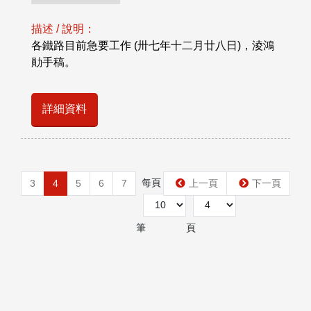
描述 / 說明：
各鐵路目前急要工作 (卅七年十二月廿八日)，淩鴻
勛手稿。
詳細資料
每頁
第
3
4
5
6
7
上一頁
下一頁
筆
頁