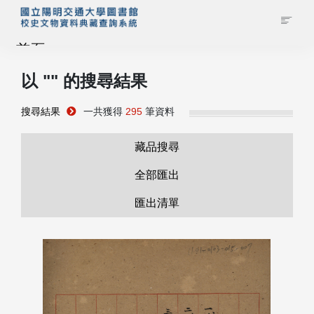
首頁
以 "
" 的搜尋結果
藏品查詢
搜尋結果
一共獲得
295
筆資料
校史館簡介
藏品搜尋
藏品清單全覽
全部匯出
匯出清單
資料調閱申請
管理者登入