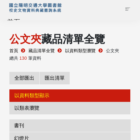
首頁
公文夾
藏品清單全覽
藏品查詢
首頁
藏品清單全覽
以資料類型瀏覽
公文夾
校史館簡介
總共
130
筆資料
藏品清單全覽
全部匯出
匯出清單
資料調閱申請
以資料類型顯示
以類表瀏覽
管理者登入
書刊
幻燈片