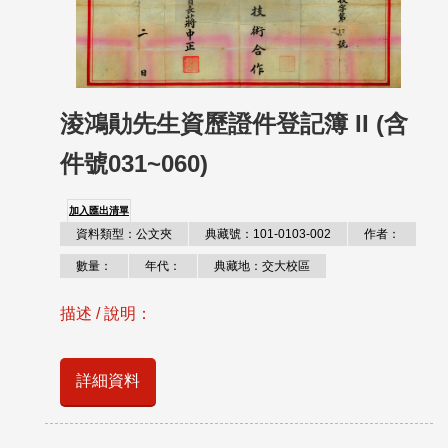
淩鴻勛先生資歷證件登記簿 II (含
件號031~060)
加入匯出清單
資料類型：公文夾
典藏號：101-0103-002
作者：
數量：
年代：
典藏地：交大校區
描述 / 說明：
詳細資料