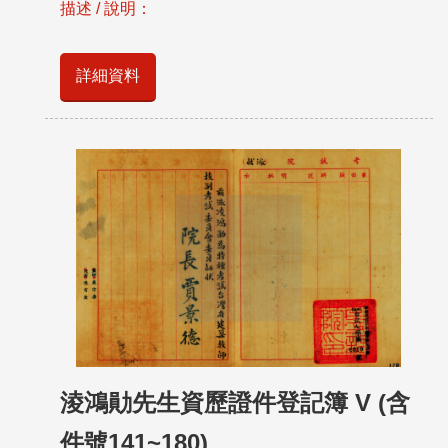
描述 / 說明：
詳細資料
淩鴻勛先生資歷證件登記簿 V (含
件號141~180)