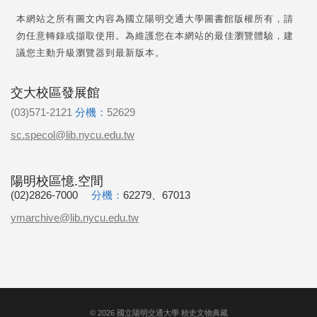
本網站之所有圖文內容為國立陽明交通大學圖書館版權所有，請
勿任意轉錄或擷取使用。為維護您在本網站的最佳瀏覽體驗，建
議您主動升級瀏覽器到最新版本。
交大校區發展館
(03)571-2121
分機：
52629
sc.specol@lib.nycu.edu.tw
陽明校區憶.空間
(02)2826-7000
分機：
62279、67013
ymarchive@lib.nycu.edu.tw
©
2026
國立陽明交通大學 校史文物典藏