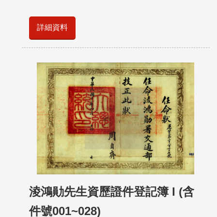
詳細資料
淩鴻勛先生資歷證件登記簿 I (含
件號001~028)