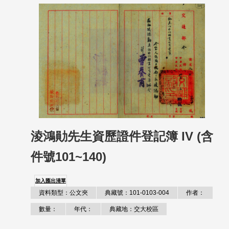
淩鴻勛先生資歷證件登記簿 IV (含
件號101~140)
加入匯出清單
資料類型：公文夾
典藏號：101-0103-004
作者：
數量：
年代：
典藏地：交大校區