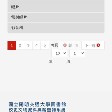
唱片
雷射唱片
影音檔
每頁
第
1
2
3
4
5
上一頁
下一頁
筆
頁