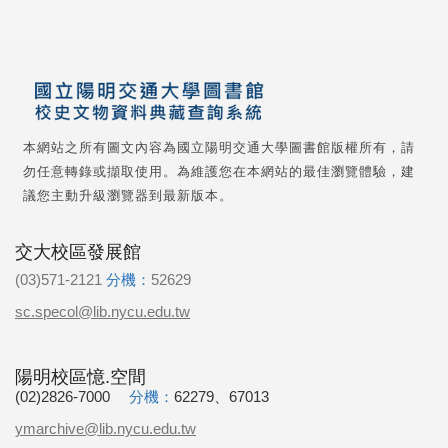
本網站之所有圖文內容為國立陽明交通大學圖書館版權所有，請
勿任意轉錄或擷取使用。為維護您在本網站的最佳瀏覽體驗，建
議您主動升級瀏覽器到最新版本。
交大校區發展館
(03)571-2121
分機：
52629
sc.specol@lib.nycu.edu.tw
陽明校區憶.空間
(02)2826-7000
分機：
62279、67013
ymarchive@lib.nycu.edu.tw