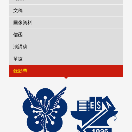
文稿
圖像資料
信函
演講稿
單據
錄影帶