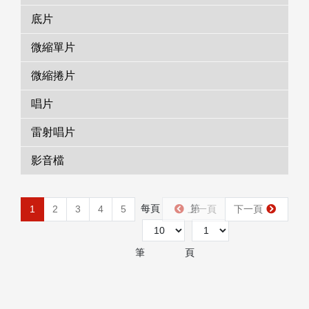
底片
微縮單片
微縮捲片
唱片
雷射唱片
影音檔
每頁
第
1
2
3
4
5
上一頁
下一頁
筆
頁