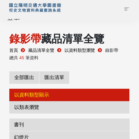
首頁
錄影帶
藏品清單全覽
藏品查詢
首頁
藏品清單全覽
以資料類型瀏覽
錄影帶
校史館簡介
總共
45
筆資料
藏品清單全覽
全部匯出
匯出清單
資料調閱申請
以資料類型顯示
以類表瀏覽
管理者登入
書刊
幻燈片