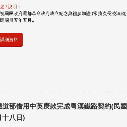
述 / 說明：
祝國民政府還都革命政府成立紀念典禮參加證 (常務次長淩鴻勛) 第
民國卅五年五月..
詳細資料
鐵道部借用中英庚款完成粵漢鐵路契約(民
月十八日)