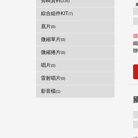
剪輯資料
(316)
綜合組件KIT
(7)
底片
(0)
描
微縮單片
(0)
鐵
辦
微縮捲片
(0)
唱片
(0)
雷射唱片
(0)
影音檔
(1)