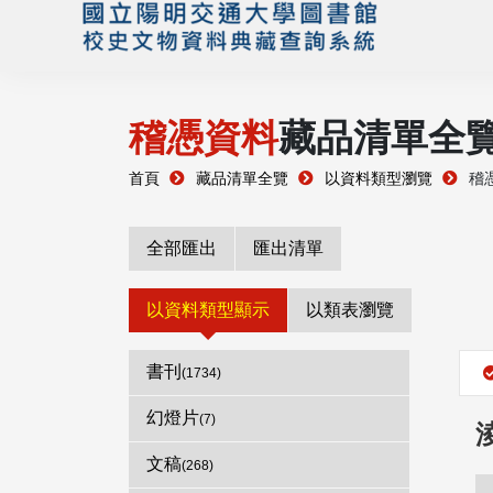
稽憑資料
藏品清單全
首頁
藏品清單全覽
以資料類型瀏覽
稽
全部匯出
匯出清單
以資料類型顯示
以類表瀏覽
書刊
(1734)
幻燈片
(7)
文稿
(268)