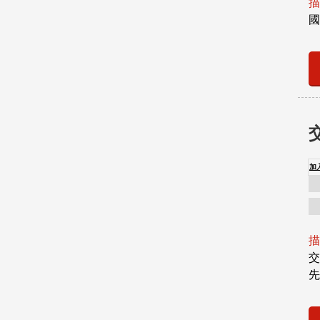
描
國
加
描
交
先