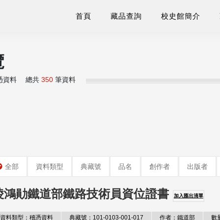
首頁
藏品查詢
校史館簡介
覽
憑資料
總共
350
筆資料
全部
資料類型
典藏號
品名
創作者
出版者
淩鴻勛鐵道部鐵路技術員資位證書
加入匯出清單
資料類型：稽憑資料
典藏號：101-0103-001-017
作者：鐵道部
數