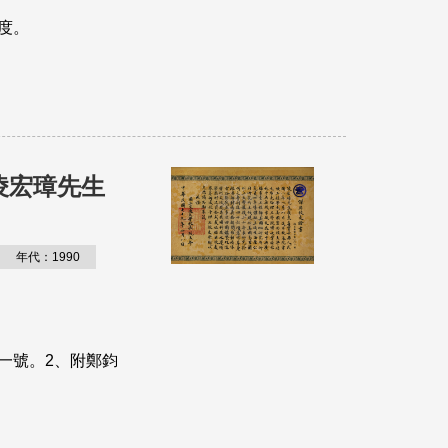
度。
－凌宏璋先生
年代：1990
O一號。2、附鄭鈞