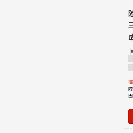
描
陸
因