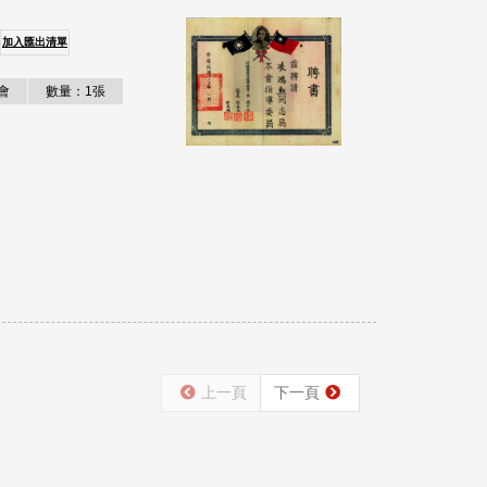
加入匯出清單
會
數量：1張
上一頁
下一頁