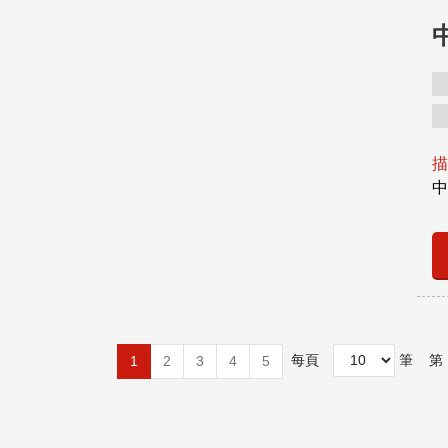
描
中
每頁
筆
第
1
2
3
4
5