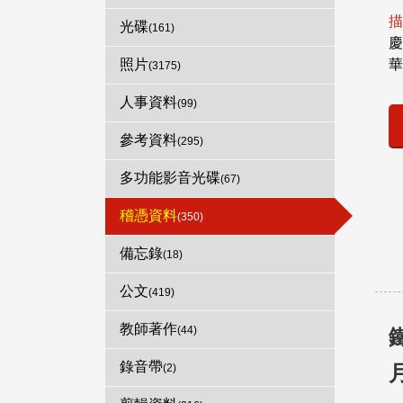
描
光碟
(161)
慶
照片
華
(3175)
人事資料
(99)
參考資料
(295)
多功能影音光碟
(67)
稽憑資料
(350)
備忘錄
(18)
公文
(419)
教師著作
(44)
錄音帶
(2)