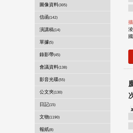
圖像資料
(305)
信函
(142)
描
淩
演講稿
(14)
國
單據
(5)
錄影帶
(45)
會議資料
(138)
影音光碟
(55)
公文夾
(130)
日記
(15)
文物
(1190)
報紙
(8)