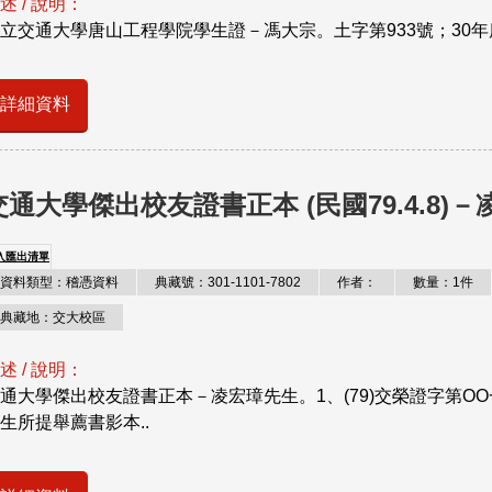
述 / 說明：
立交通大學唐山工程學院學生證－馮大宗。土字第933號；30年
詳細資料
交通大學傑出校友證書正本 (民國79.4.8)
入匯出清單
資料類型：稽憑資料
典藏號：301-1101-7802
作者：
數量：1件
典藏地：交大校區
述 / 說明：
通大學傑出校友證書正本－凌宏璋先生。1、(79)交榮證字第O
生所提舉薦書影本..