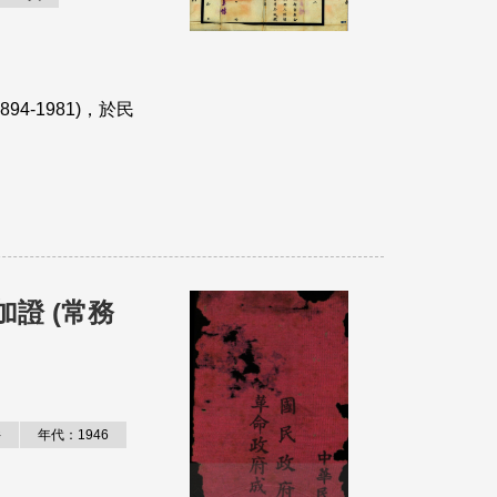
4-1981)，於民
證 (常務
件
年代：1946