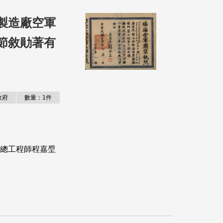
製造廠空軍
節敘勛著有
政府
數量：1件
總工程師程嘉垕