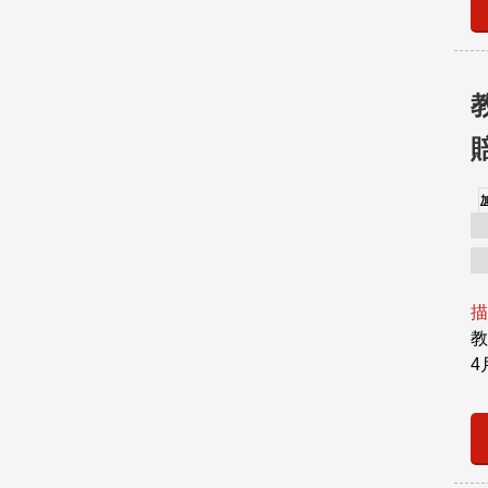
描
教
4