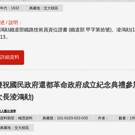
年代：1932
典藏地：交大校區
述 / 說明：
鴻勛鐵道部鐵路技術員資位證書 (鐵道部 甲字第拾號)。淩鴻勛(189
13..
詳細資料
慶祝國民政府還都革命政府成立紀念典禮參加
次長淩鴻勛)
加入匯出清單
資料類型：稽憑資料
典藏號：101-0103-023-035
作者：
數量：1
典藏地：交大校區