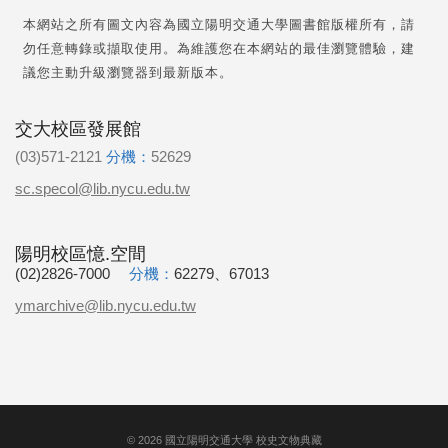
本網站之所有圖文內容為國立陽明交通大學圖書館版權所有，請
勿任意轉錄或擷取使用。為維護您在本網站的最佳瀏覽體驗，建
議您主動升級瀏覽器到最新版本。
交大校區發展館
(03)571-2121
分機：
52629
sc.specol@lib.nycu.edu.tw
陽明校區憶.空間
(02)2826-7000
分機：
62279、67013
ymarchive@lib.nycu.edu.tw
©
2026
國立陽明交通大學 校史文物典藏