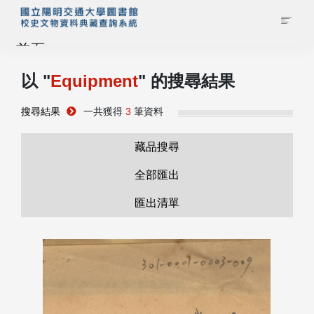
首頁
以 "
Equipment
" 的搜尋結果
藏品查詢
搜尋結果
一共獲得
3
筆資料
校史館簡介
藏品搜尋
藏品清單全覽
全部匯出
匯出清單
資料調閱申請
管理者登入