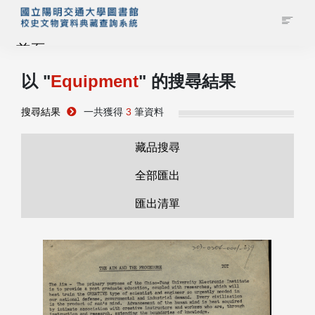
首頁
以 "
Equipment
" 的搜尋結果
藏品查詢
搜尋結果
一共獲得
3
筆資料
校史館簡介
藏品搜尋
藏品清單全覽
全部匯出
匯出清單
資料調閱申請
管理者登入