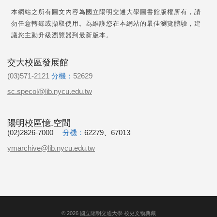
本網站之所有圖文內容為國立陽明交通大學圖書館版權所有，請
勿任意轉錄或擷取使用。為維護您在本網站的最佳瀏覽體驗，建
議您主動升級瀏覽器到最新版本。
交大校區發展館
(03)571-2121
分機：
52629
sc.specol@lib.nycu.edu.tw
陽明校區憶.空間
(02)2826-7000
分機：
62279、67013
ymarchive@lib.nycu.edu.tw
©
2026
國立陽明交通大學 校史文物典藏