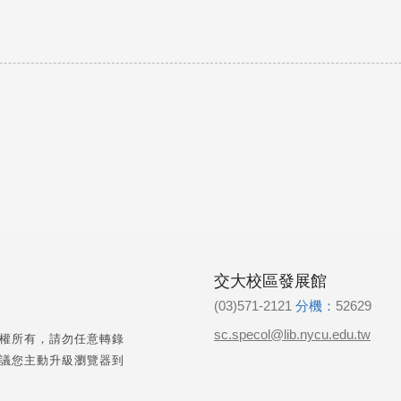
交大校區發展館
(03)571-2121
分機：
52629
sc.specol@lib.nycu.edu.tw
權所有，請勿任意轉錄
議您主動升級瀏覽器到