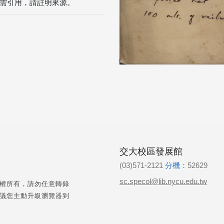
需引用，請註明來源。
交大校區發展館
(03)571-2121
分機：
52629
sc.specol@lib.nycu.edu.tw
權所有，請勿任意轉錄
議您主動升級瀏覽器到