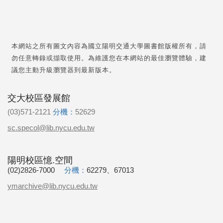
本網站之所有圖文內容為國立陽明交通大學圖書館版權所有，請
勿任意轉錄或擷取使用。為維護您在本網站的最佳瀏覽體驗，建
議您主動升級瀏覽器到最新版本。
交大校區發展館
(03)571-2121
分機：
52629
sc.specol@lib.nycu.edu.tw
陽明校區憶.空間
(02)2826-7000
分機：
62279、67013
ymarchive@lib.nycu.edu.tw