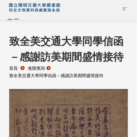
首頁
藏品查詢
致全美交通大學同學信函
－感謝訪美期間盛情接待
校史館簡介
首頁
進階查詢
藏品清單全覽
致全美交通大學同學信函－感謝訪美期間盛情接待
資料調閱申請
管理者登入