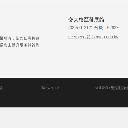
交大校區發展館
(03)571-2121
分機：
52629
sc.specol@lib.nycu.edu.tw
權所有，請勿任意轉錄
議您主動升級瀏覽器到
策
造訪人次：0
維運廠商：
聖傑國際數