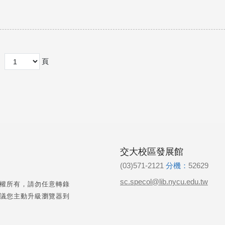
頁
交大校區發展館
(03)571-2121
分機：
52629
sc.specol@lib.nycu.edu.tw
權所有，請勿任意轉錄
議您主動升級瀏覽器到