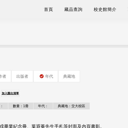
首頁
藏品查詢
校史館簡介
作者
出版者
年代
典藏地
加入匯出清單
：
數量：1冊
年代：
典藏地：交大校區
壬戌畢業紀念冊、葉遐菴先生手札等封面及內頁書影。