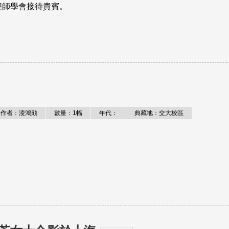
程師學會接待貴賓。
作者：淩鴻勛
數量：1幅
年代：
典藏地：交大校區