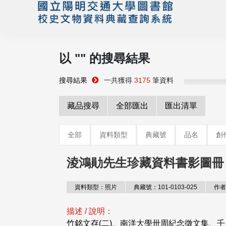
以 "
" 的搜尋結果
搜尋結果
一共獲得
3175
筆資料
藏品搜尋
全部匯出
匯出清單
全部
資料類型
典藏號
品名
創
淩鴻勛先生珍藏資料書影圖冊
資料類型：照片
典藏號：101-0103-025
作者
描述 / 說明：
竹銘文存(二)、南洋大學卅周紀念徵文集、