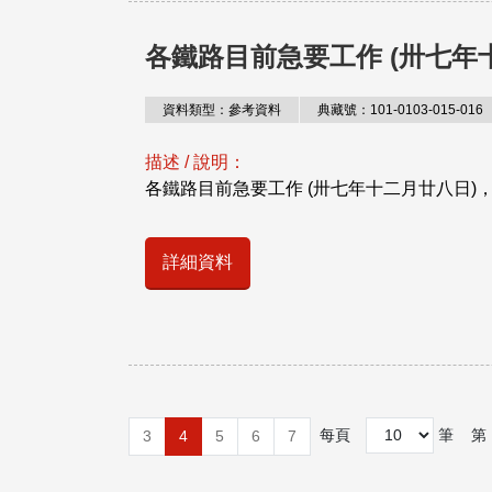
各鐵路目前急要工作 (卅七年
資料類型：參考資料
典藏號：101-0103-015-016
描述 / 說明：
各鐵路目前急要工作 (卅七年十二月廿八日)
詳細資料
每頁
筆
第
3
4
5
6
7