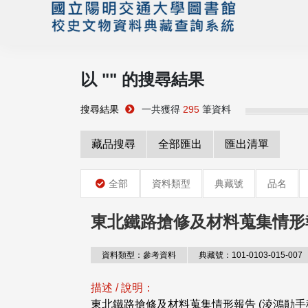
以 "
" 的搜尋結果
搜尋結果
一共獲得
295
筆資料
藏品搜尋
全部匯出
匯出清單
全部
資料類型
典藏號
品名
東北鐵路搶修及材料蒐集情形
資料類型：參考資料
典藏號：101-0103-015-007
描述 / 說明：
東北鐵路搶修及材料蒐集情形報告 (淩鴻勛手