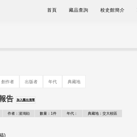
首頁
藏品查詢
校史館簡介
創作者
出版者
年代
典藏地
報告
加入匯出清單
作者：淩鴻勛
數量：1件
年代：
典藏地：交大校區
稿)