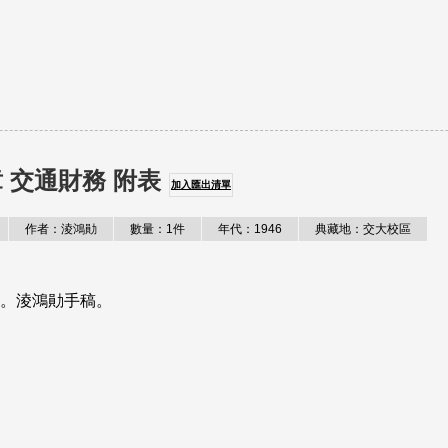
 交通財務 附表
加入匯出清單
作者：淩鴻勛
數量：1件
年代：1946
典藏地：交大校區
表。淩鴻勛手稿。