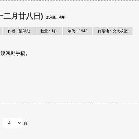
十二月廿八日)
加入匯出清單
作者：淩鴻勛
數量：1件
年代：1948
典藏地：交大校區
，淩鴻勛手稿。
頁