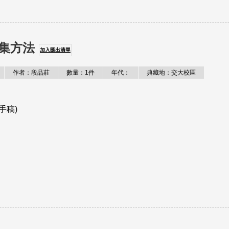
集方法
加入匯出清單
作者：段品莊
數量：1件
年代：
典藏地：交大校區
手稿)