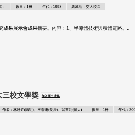
者：
數量：1冊
年代：1998
典藏地：交大校區
研究成果展示會成果摘要。內容：1、半導體技術與積體電路。..
輔大三校文學獎
加入匯出清單
作者：林珊卉(陽明)、王薏珊(長庚)、翁書釗(輔大)
數量：1冊
年代：200