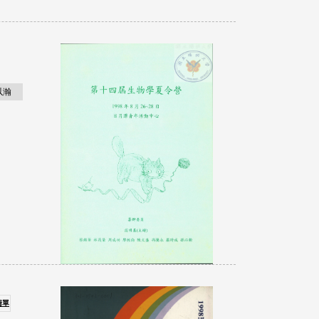
以瀚
清單