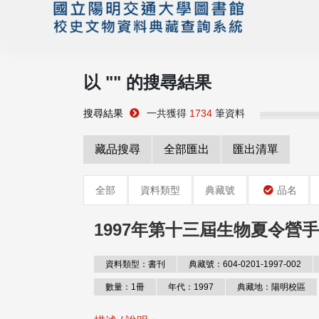
以 "
" 的搜尋結果
搜尋結果
一共獲得
1734
筆資料
藏品搜尋
全部匯出
匯出清單
全部
資料類型
典藏號
品名
1997年第十三屆生物夏令營
資料類型：書刊
典藏號：604-0201-1997-002
數量：1冊
年代：1997
典藏地：陽明校區