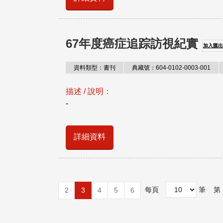
67年度癌症追踪訪視紀實
加入匯出
資料類型：書刊
典藏號：604-0102-0003-001
描述 / 說明：
-
詳細資料
每頁
筆
第
2
3
4
5
6