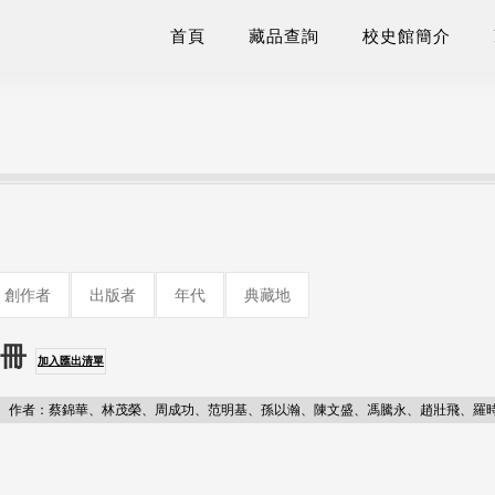
首頁
藏品查詢
校史館簡介
創作者
出版者
年代
典藏地
手冊
加入匯出清單
作者：蔡錦華、林茂榮、周成功、范明基、孫以瀚、陳文盛、馮騰永、趙壯飛、羅