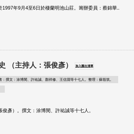
1997年9月4至6日於棲蘭明池山莊。籌辦委員：蔡錦華..
述歷史 （主持人：張俊彥）
加入匯出清單
者：撰文：涂博閔、許祐誠、顏祥修、王信淵等十七人。整理：蘇筱筑。
持人：張俊彥）。撰文：涂博閔、許祐誠等十七人。