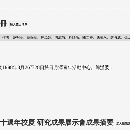
手冊
加入匯出清單
作者：范明基、蔡錦華、林茂榮、周成功、料經倫、陳文盛、馮騰永、羅時成、孫
1998年8月26至28日於日月潭青年活動中心。籌辦委..
四十週年校慶 研究成果展示會成果摘要
加入匯出