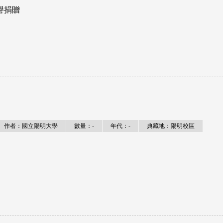
譽捐贈
作者：國立陽明大學
數量：-
年代：-
典藏地：陽明校區