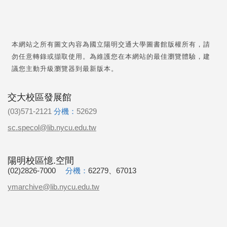
本網站之所有圖文內容為國立陽明交通大學圖書館版權所有，請
勿任意轉錄或擷取使用。為維護您在本網站的最佳瀏覽體驗，建
議您主動升級瀏覽器到最新版本。
交大校區發展館
(03)571-2121
分機：
52629
sc.specol@lib.nycu.edu.tw
陽明校區憶.空間
(02)2826-7000
分機：
62279、67013
ymarchive@lib.nycu.edu.tw