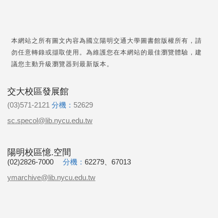
本網站之所有圖文內容為國立陽明交通大學圖書館版權所有，請
勿任意轉錄或擷取使用。為維護您在本網站的最佳瀏覽體驗，建
議您主動升級瀏覽器到最新版本。
交大校區發展館
(03)571-2121
分機：
52629
sc.specol@lib.nycu.edu.tw
陽明校區憶.空間
(02)2826-7000
分機：
62279、67013
ymarchive@lib.nycu.edu.tw