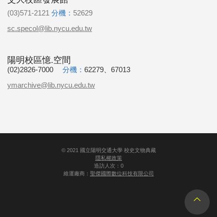
(03)571-2121
分機：
52629
sc.specol@lib.nycu.edu.tw
陽明校區憶.空間
(02)2826-7000
分機：
62279、67013
ymarchive@lib.nycu.edu.tw
©
2021
國立陽明交通大學 校史文物典藏
隱私權政策
造訪人次：0
維運廠商：
聖傑國際數位科技有限公司