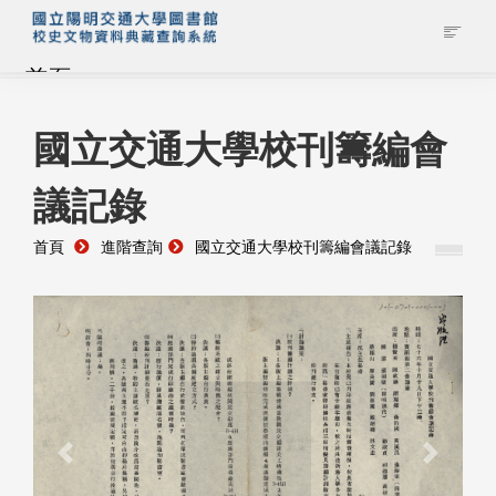
首頁
藏品查詢
國立交通大學校刊籌編會
議記錄
校史館簡介
首頁
進階查詢
國立交通大學校刊籌編會議記錄
藏品清單全覽
資料調閱申請
管理者登入
Previous
Next