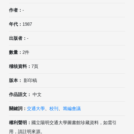
作者：
-
年代：
1987
出版者：
-
數量：
2件
稽核資料：
7頁
版本：
影印稿
作品語文：
中文
關鍵詞：
交通大學
、
校刊
、
籌編會議
權利聲明：
國立陽明交通大學圖書館珍藏資料，如需引
用，請註明來源。