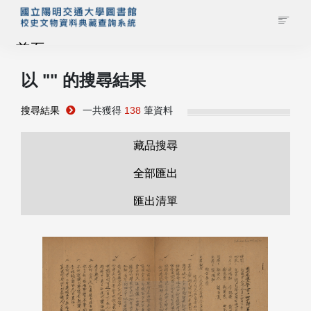
首頁
以 "
" 的搜尋結果
藏品查詢
搜尋結果
一共獲得
138
筆資料
校史館簡介
藏品搜尋
藏品清單全覽
全部匯出
匯出清單
資料調閱申請
管理者登入