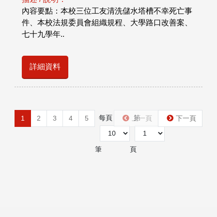
內容要點：本校三位工友清洗儲水塔槽不幸死亡事
件、本校法規委員會組織規程、大學路口改善案、
七十九學年..
詳細資料
每頁
第
1
2
3
4
5
上一頁
下一頁
筆
頁