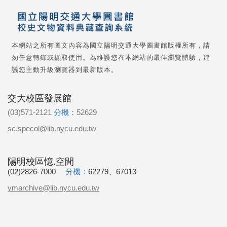
本網站之所有圖文內容為國立陽明交通大學圖書館版權所有，請
勿任意轉錄或擷取使用。為維護您在本網站的最佳瀏覽體驗，建
議您主動升級瀏覽器到最新版本。
交大校區發展館
(03)571-2121
分機：
52629
sc.specol@lib.nycu.edu.tw
陽明校區憶.空間
(02)2826-7000
分機：
62279、67013
ymarchive@lib.nycu.edu.tw