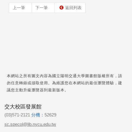
上一筆
下一筆
返回列表
本網站之所有圖文內容為國立陽明交通大學圖書館版權所有，請
勿任意轉錄或擷取使用。為維護您在本網站的最佳瀏覽體驗，建
議您主動升級瀏覽器到最新版本。
交大校區發展館
(03)571-2121
分機：
52629
sc.specol@lib.nycu.edu.tw