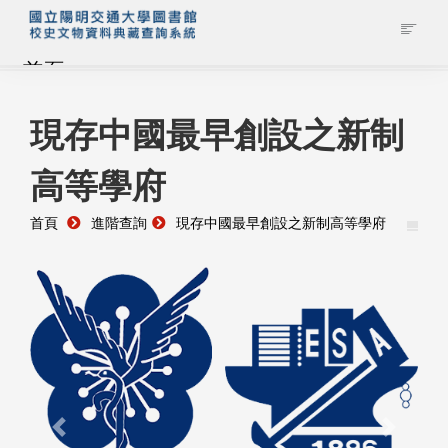
首頁
藏品查詢
現存中國最早創設之新制
高等學府
校史館簡介
首頁
進階查詢
現存中國最早創設之新制高等學府
藏品清單全覽
資料調閱申請
管理者登入
Previous
Next