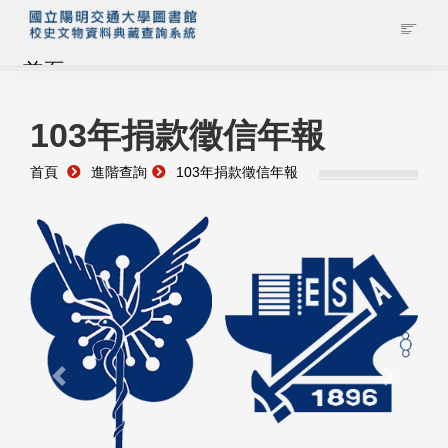
首頁
藏品查詢
103年捐款徵信年報
首頁
進階查詢
103年捐款徵信年報
校史館簡介
藏品清單全覽
資料調閱申請
管理者登入
Previous
Next