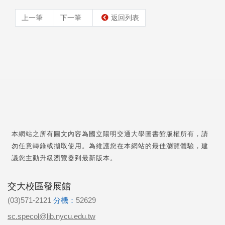
上一筆
下一筆
返回列表
本網站之所有圖文內容為國立陽明交通大學圖書館版權所有，請
勿任意轉錄或擷取使用。為維護您在本網站的最佳瀏覽體驗，建
議您主動升級瀏覽器到最新版本。
交大校區發展館
(03)571-2121
分機：
52629
sc.specol@lib.nycu.edu.tw