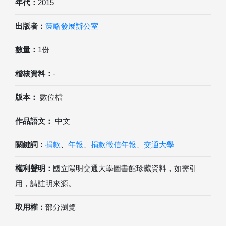
年代：
2015
出版者：
策略發展辦公室
數量：
1份
稽核資料：
-
版本：
數位檔
作品語文：
中文
關鍵詞：
捐款
、
年報
、
捐款徵信年報
、
交通大學
權利聲明：
國立陽明交通大學圖書館珍藏資料，如需引
用，請註明來源。
取用權：
部分瀏覽