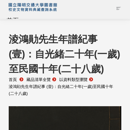
首頁
藏品查詢
淩鴻勛先生年譜紀事
(壹)：自光緒二十年(一歲)
校史館簡介
至民國十年(二十八歲)
藏品清單全覽
首頁
藏品清單全覽
以資料類型瀏覽
資料調閱申請
淩鴻勛先生年譜紀事 (壹)：自光緒二十年(一歲)至民國十年
(二十八歲)
管理者登入