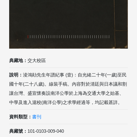
典藏地：
交大校區
說明：
淩鴻勛先生年譜紀事 (壹)：自光緒二十年(一歲)至民
國十年(二十八歲)。線裝手稿。內容對於清廷與日本議和割
讓台灣、盛宣懷奏設南洋公學於上海為交通大學之始基、
中學及進入滬校(南洋公學)之求學經過等，均記載甚詳。
資料類型：
書刊
典藏號：
101-0103-009-040