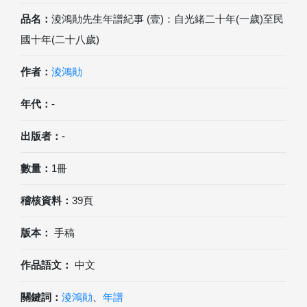
品名：
淩鴻勛先生年譜紀事 (壹)：自光緒二十年(一歲)至民
國十年(二十八歲)
作者：
淩鴻勛
年代：
-
出版者：
-
數量：
1冊
稽核資料：
39頁
版本：
手稿
作品語文：
中文
關鍵詞：
淩鴻勛
、
年譜