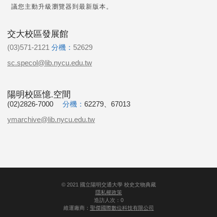
議您主動升級瀏覽器到最新版本。
交大校區發展館
(03)571-2121
分機：
52629
sc.specol@lib.nycu.edu.tw
陽明校區憶.空間
(02)2826-7000
分機：
62279、67013
ymarchive@lib.nycu.edu.tw
©
2021
國立陽明交通大學 校史文物典藏
隱私權政策
造訪人次：0
維運廠商：
聖傑國際數位科技有限公司