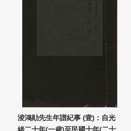
淩鴻勛先生年譜紀事 (壹)：自光
緒二十年(一歲)至民國十年(二十