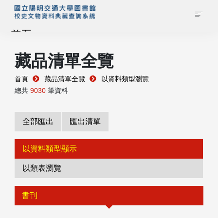
首頁
藏品清單全覽
藏品查詢
首頁
藏品清單全覽
以資料類型瀏覽
校史館簡介
總共
9030
筆資料
藏品清單全覽
全部匯出
匯出清單
資料調閱申請
以資料類型顯示
以類表瀏覽
管理者登入
書刊