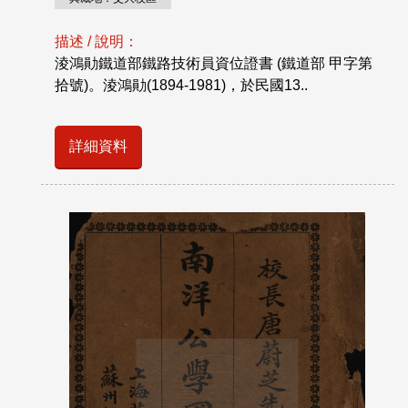
描述 / 說明：
淩鴻勛鐵道部鐵路技術員資位證書 (鐵道部 甲字第
拾號)。淩鴻勛(1894-1981)，於民國13..
詳細資料