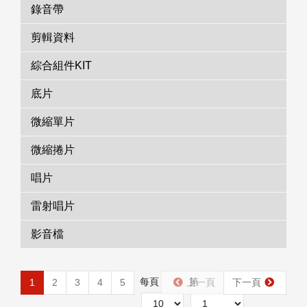
錄音帶
剪輯資料
綜合組件KIT
底片
微縮單片
微縮捲片
唱片
雷射唱片
影音檔
每頁
第
1
2
3
4
5
上一頁
下一頁