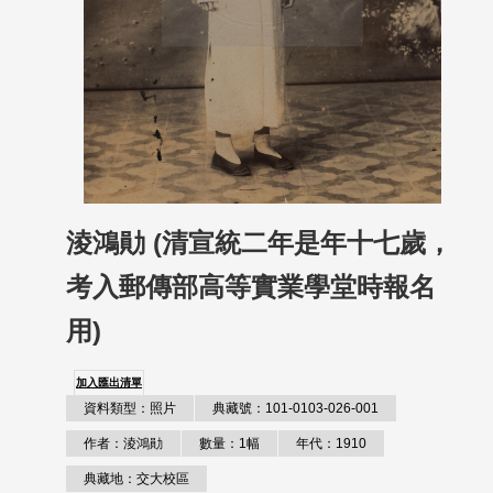
淩鴻勛 (清宣統二年是年十七歲，
考入郵傳部高等實業學堂時報名
用)
加入匯出清單
資料類型：照片
典藏號：101-0103-026-001
作者：淩鴻勛
數量：1幅
年代：1910
典藏地：交大校區