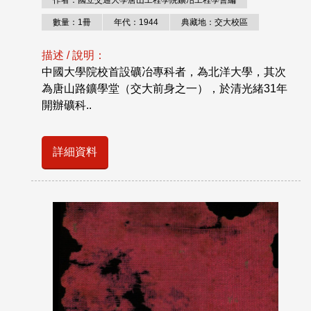
數量：1冊
年代：1944
典藏地：交大校區
描述 / 說明：
中國大學院校首設礦冶專科者，為北洋大學，其次
為唐山路鑛學堂（交大前身之一），於清光緒31年
開辦礦科..
詳細資料