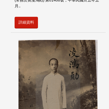
(常務次長淩鴻勛) 第01408號；中華民國卅五年五
月..
詳細資料