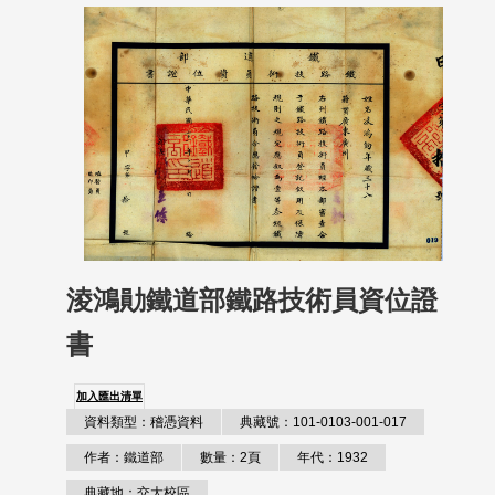
淩鴻勛鐵道部鐵路技術員資位證
書
加入匯出清單
資料類型：稽憑資料
典藏號：101-0103-001-017
作者：鐵道部
數量：2頁
年代：1932
典藏地：交大校區