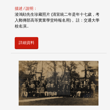
描述 / 說明：
淩鴻勛先生珍藏照片 (清宣統二年是年十七歲，考
入郵傳部高等實業學堂時報名用) 。註：交通大學
校名演..
詳細資料