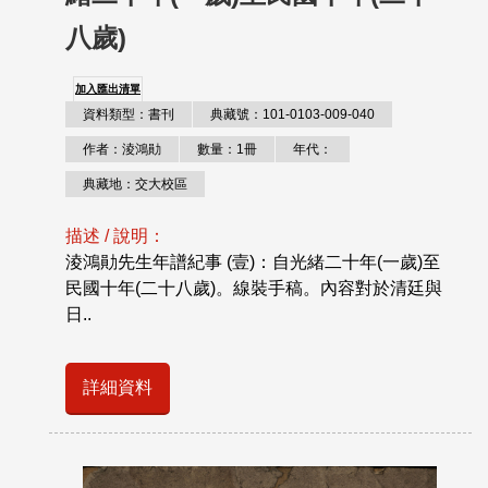
八歲)
加入匯出清單
資料類型：書刊
典藏號：101-0103-009-040
作者：淩鴻勛
數量：1冊
年代：
典藏地：交大校區
描述 / 說明：
淩鴻勛先生年譜紀事 (壹)：自光緒二十年(一歲)至
民國十年(二十八歲)。線裝手稿。內容對於清廷與
日..
詳細資料