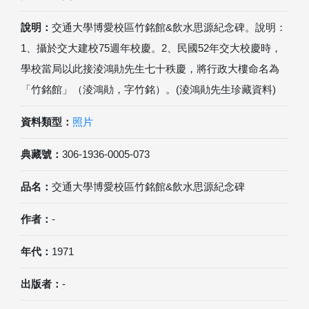
說明：
交通大學博愛校區竹銘館&飲水思源紀念碑。說明：
1、攝於交大建校75週年校慶。2、民國52年交大校慶時，
學校當局以此接淩鴻勛先生七十秩慶，將行政大樓命名為
「竹銘館」（淩鴻勛，字竹銘）。(淩鴻勛先生珍藏資料)
資料類型：
照片
典藏號：
306-1936-0005-073
品名：
交通大學博愛校區竹銘館&飲水思源紀念碑
作者：
-
年代：
1971
出版者：
-