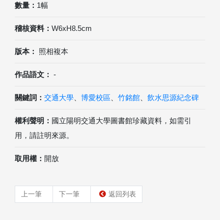
數量：
1幅
稽核資料：
W6xH8.5cm
版本：
照相複本
作品語文：
-
關鍵詞：
交通大學
、
博愛校區
、
竹銘館
、
飲水思源紀念碑
權利聲明：
國立陽明交通大學圖書館珍藏資料，如需引
用，請註明來源。
取用權：
開放
上一筆
下一筆
返回列表