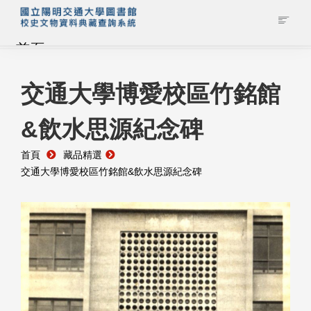
首頁
藏品查詢
交通大學博愛校區竹銘館
&飲水思源紀念碑
校史館簡介
首頁
藏品精選
藏品清單全覽
交通大學博愛校區竹銘館&飲水思源紀念碑
資料調閱申請
管理者登入