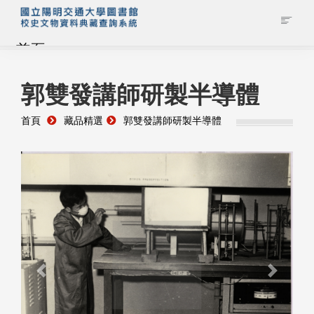
首頁
藏品查詢
郭雙發講師研製半導體
首頁
藏品精選
郭雙發講師研製半導體
校史館簡介
藏品清單全覽
資料調閱申請
管理者登入
Previous
Next