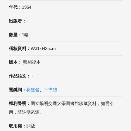
年代：
1964
出版者：
-
數量：
1幅
稽核資料：
W31xH25cm
版本：
照相複本
作品語文：
-
關鍵詞：
郭雙發
、
半導體
權利聲明：
國立陽明交通大學圖書館珍藏資料，如需引
用，請註明來源。
取用權：
開放