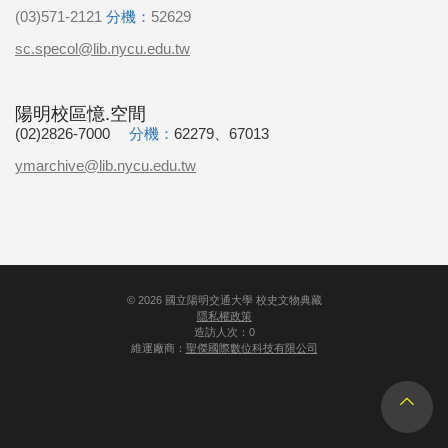
(03)571-2121
分機：
52629
sc.specol@lib.nycu.edu.tw
陽明校區憶.空間
(02)2826-7000
分機：
62279、67013
ymarchive@lib.nycu.edu.tw
©
2026
國立陽明交通大學 校史文物典藏
隱私權政策
造訪人次：0
維運廠商：
聖傑國際數位科技有限公司