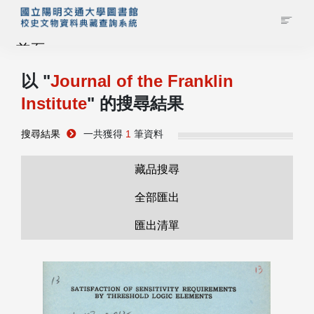
首頁
以 "
Journal of the Franklin
藏品查詢
Institute
" 的搜尋結果
校史館簡介
搜尋結果
一共獲得
1
筆資料
藏品清單全覽
藏品搜尋
全部匯出
資料調閱申請
匯出清單
管理者登入