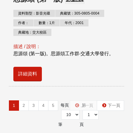
加入匯出清單
資料類型：影音光碟
典藏號：305-0805-0004
作者：
數量：1片
年代：2001
典藏地：交大校區
描述 / 說明：
思源頌 (第一版)。思源頌工作群‧交通大學發行。
詳細資料
每頁
第
1
2
3
4
5
上一頁
下一頁
筆
頁