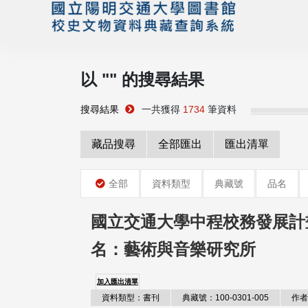
以 "
" 的搜尋結果
搜尋結果
一共獲得
1734
筆資料
藏品搜尋
全部匯出
匯出清單
全部
資料類型
典藏號
品名
國立交通大學中程校務發展計
名：藝術與音樂研究所
加入匯出清單
資料類型：書刊
典藏號：100-0301-005
作者