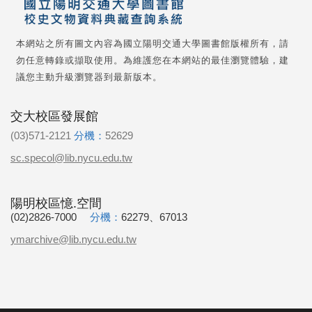
本網站之所有圖文內容為國立陽明交通大學圖書館版權所有，請
勿任意轉錄或擷取使用。為維護您在本網站的最佳瀏覽體驗，建
議您主動升級瀏覽器到最新版本。
交大校區發展館
(03)571-2121
分機：
52629
sc.specol@lib.nycu.edu.tw
陽明校區憶.空間
(02)2826-7000
分機：
62279、67013
ymarchive@lib.nycu.edu.tw