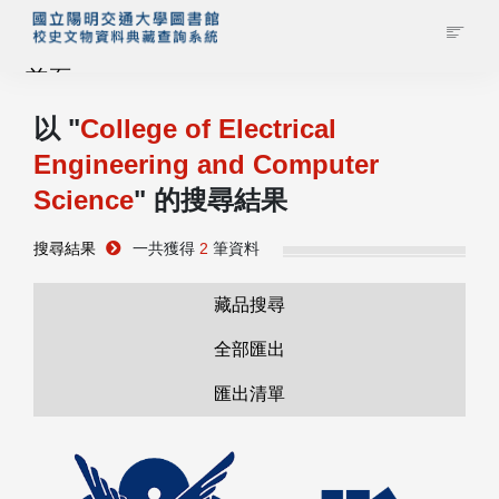
首頁
以 "
College of Electrical
藏品查詢
Engineering and Computer
Science
" 的搜尋結果
校史館簡介
搜尋結果
一共獲得
2
筆資料
藏品清單全覽
藏品搜尋
資料調閱申請
全部匯出
管理者登入
匯出清單