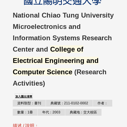
National Chiao Tung University
Microelectronics and
Information Systems Research
Center and
College of
Electrical Engineering and
Computer Science
(Research
Activities)
加入匯出清單
資料類型：書刊
典藏號：211-0102-0002
作者：
數量：1冊
年代：2003
典藏地：交大校區
描述 / 說明：