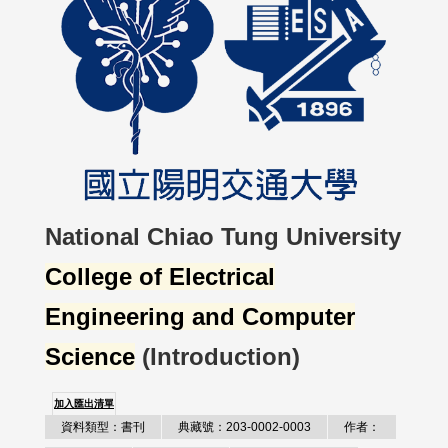
National Chiao Tung University
College of Electrical
Engineering and Computer
Science
(Introduction)
加入匯出清單
資料類型：書刊
典藏號：203-0002-0003
作者：