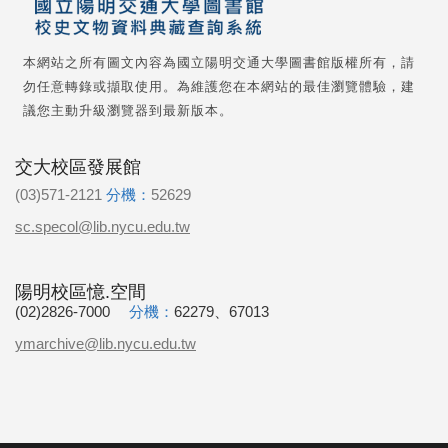
本網站之所有圖文內容為國立陽明交通大學圖書館版權所有，請
勿任意轉錄或擷取使用。為維護您在本網站的最佳瀏覽體驗，建
議您主動升級瀏覽器到最新版本。
交大校區發展館
(03)571-2121
分機：
52629
sc.specol@lib.nycu.edu.tw
陽明校區憶.空間
(02)2826-7000
分機：
62279、67013
ymarchive@lib.nycu.edu.tw