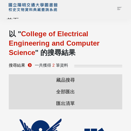
首頁
以 "
College of Electrical
藏品查詢
Engineering and Computer
Science
" 的搜尋結果
校史館簡介
搜尋結果
一共獲得
2
筆資料
藏品清單全覽
藏品搜尋
資料調閱申請
全部匯出
管理者登入
匯出清單