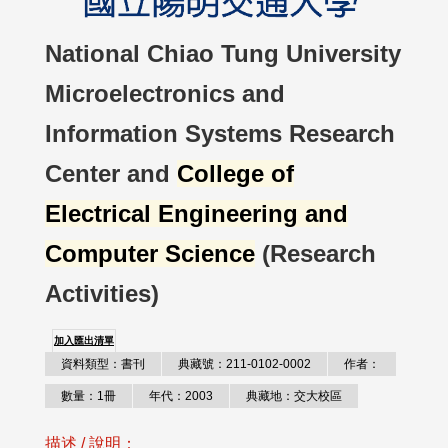
National Chiao Tung University
Microelectronics and
Information Systems Research
Center and
College of
Electrical Engineering and
Computer Science
(Research
Activities)
加入匯出清單
資料類型：書刊
典藏號：211-0102-0002
作者：
數量：1冊
年代：2003
典藏地：交大校區
描述 / 說明：