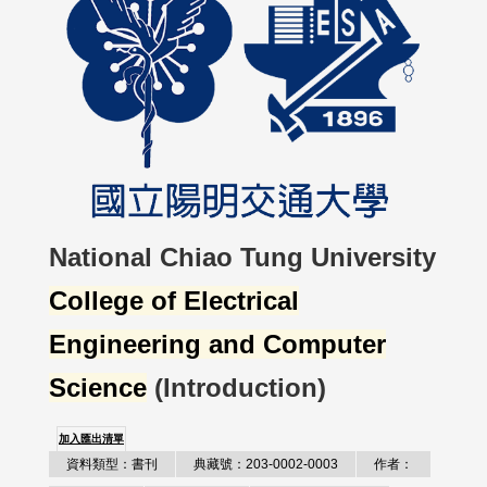
National Chiao Tung University
College of Electrical
Engineering and Computer
Science
(Introduction)
加入匯出清單
資料類型：書刊
典藏號：203-0002-0003
作者：