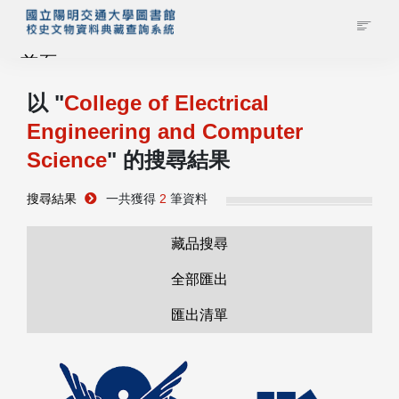
首頁
以 "
College of Electrical
藏品查詢
Engineering and Computer
Science
" 的搜尋結果
校史館簡介
搜尋結果
一共獲得
2
筆資料
藏品清單全覽
藏品搜尋
資料調閱申請
全部匯出
管理者登入
匯出清單