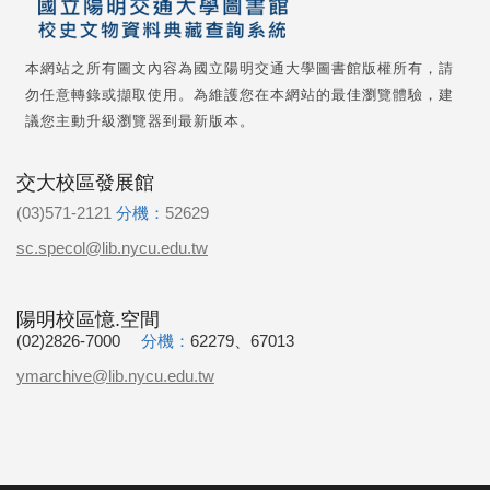
本網站之所有圖文內容為國立陽明交通大學圖書館版權所有，請
勿任意轉錄或擷取使用。為維護您在本網站的最佳瀏覽體驗，建
議您主動升級瀏覽器到最新版本。
交大校區發展館
(03)571-2121
分機：
52629
sc.specol@lib.nycu.edu.tw
陽明校區憶.空間
(02)2826-7000
分機：
62279、67013
ymarchive@lib.nycu.edu.tw