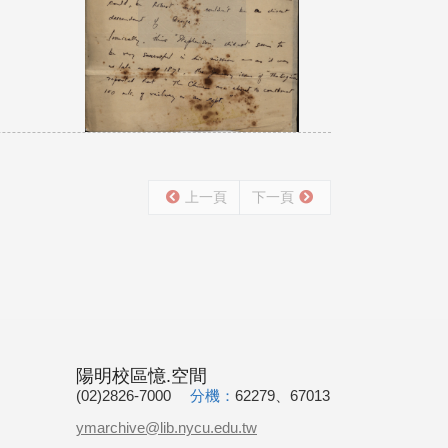
上一頁
下一頁
陽明校區憶.空間
(02)2826-7000
分機：
62279、67013
ymarchive@lib.nycu.edu.tw