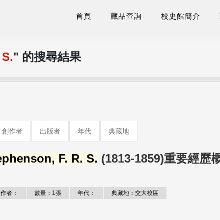
首頁
藏品查詢
校史館簡介
 S.
" 的搜尋結果
創作者
出版者
年代
典藏地
ephenson, F. R. S.
(1813-1859)重要經歷
作者：
數量：1張
年代：
典藏地：交大校區