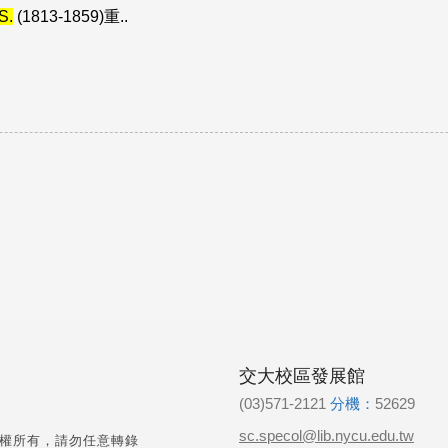
S.
(1813-1859)重..
交大校區發展館
(03)571-2121
分機：
52629
sc.specol@lib.nycu.edu.tw
權所有，請勿任意轉錄