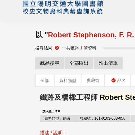
以 "
Robert Stephenson, F. R.
搜尋結果
一共獲得
1
筆資料
藏品搜尋
全部匯出
匯出清單
全部
資料類型
典藏號
品名
鐵路及橋樑工程師
Robert St
加入匯出清單
資料類型：信函
典藏號：101-0103-008-056
描述 / 說明：