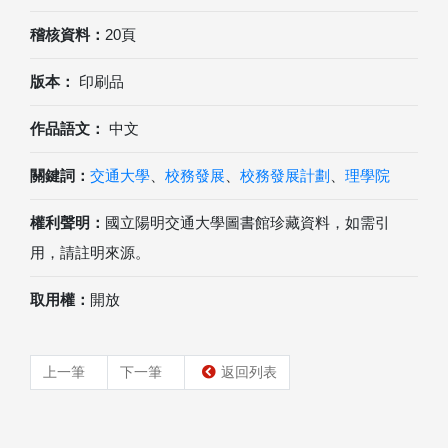
稽核資料：
20頁
版本：
印刷品
作品語文：
中文
關鍵詞：
交通大學
、
校務發展
、
校務發展計劃
、
理學院
權利聲明：
國立陽明交通大學圖書館珍藏資料，如需引
用，請註明來源。
取用權：
開放
上一筆
下一筆
返回列表