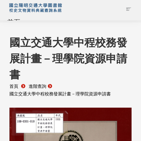
首頁
藏品查詢
國立交通大學中程校務發
展計畫－理學院資源申請
校史館簡介
書
藏品清單全覽
首頁
進階查詢
資料調閱申請
國立交通大學中程校務發展計畫－理學院資源申請書
管理者登入