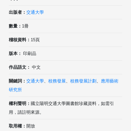
出版者：
交通大學
數量：
1冊
稽核資料：
15頁
版本：
印刷品
作品語文：
中文
關鍵詞：
交通大學
、
校務發展
、
校務發展計劃
、
應用藝術
研究所
權利聲明：
國立陽明交通大學圖書館珍藏資料，如需引
用，請註明來源。
取用權：
開放