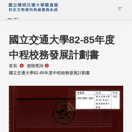
首頁
藏品查詢
國立交通大學82-85年度
中程校務發展計劃書
校史館簡介
首頁
進階查詢
藏品清單全覽
國立交通大學82-85年度中程校務發展計劃書
資料調閱申請
管理者登入