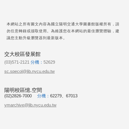
本網站之所有圖文內容為國立陽明交通大學圖書館版權所有，請
勿任意轉錄或擷取使用。為維護您在本網站的最佳瀏覽體驗，建
議您主動升級瀏覽器到最新版本。
交大校區發展館
(03)571-2121
分機：
52629
sc.specol@lib.nycu.edu.tw
陽明校區憶.空間
(02)2826-7000
分機：
62279、67013
ymarchive@lib.nycu.edu.tw