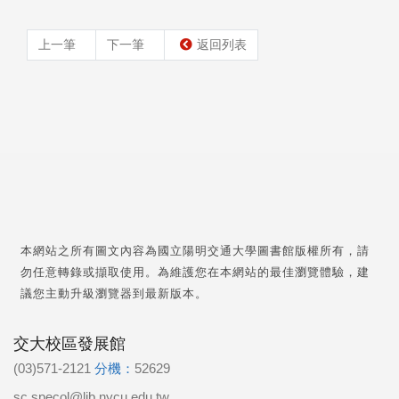
上一筆
下一筆
返回列表
本網站之所有圖文內容為國立陽明交通大學圖書館版權所有，請
勿任意轉錄或擷取使用。為維護您在本網站的最佳瀏覽體驗，建
議您主動升級瀏覽器到最新版本。
交大校區發展館
(03)571-2121
分機：
52629
sc.specol@lib.nycu.edu.tw