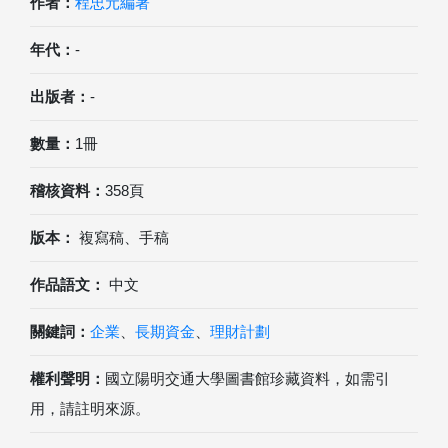
作者：
程忠元編著
年代：
-
出版者：
-
數量：
1冊
稽核資料：
358頁
版本：
複寫稿、手稿
作品語文：
中文
關鍵詞：
企業
、
長期資金
、
理財計劃
權利聲明：
國立陽明交通大學圖書館珍藏資料，如需引
用，請註明來源。